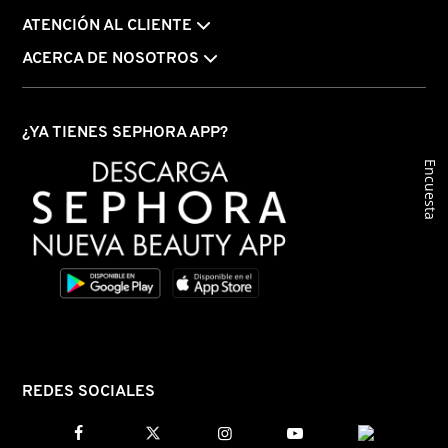
N
ATENCIÓN AL CLIENTE
BEAUTY OF JOSEON
BRONCEADORES Y
O
ACERCA DE NOSOTROS
AUTOBRONCEADORES
BENEFIT COSMETICS
P
TRATAMIENTOS PARA LABIOS
¿YA TIENES SEPHORA APP?
Q
BILLIE EILISH
Encuesta
R
HERRAMIENTAS DE ALTA
TECNOLOGÍA
BIODANCE
S
T
SETS DE VALOR & PARA
BRIOGEO
REGALAR
U
BUMBLE AND BUMBLE
V
TAMAÑOS DE VIAJE
REDES SOCIALES
W
BURBERRY
BAÑO Y CUERPO