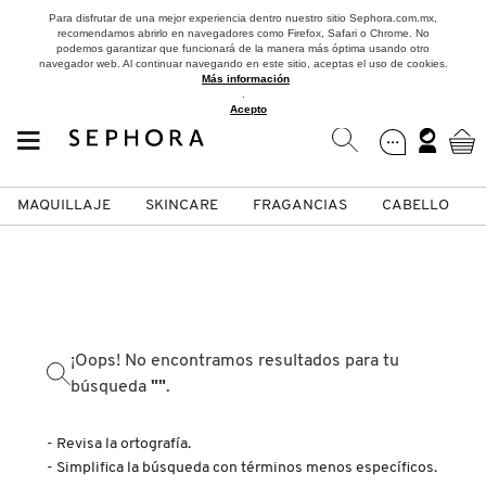
Para disfrutar de una mejor experiencia dentro nuestro sitio Sephora.com.mx,
recomendamos abrirlo en navegadores como Firefox, Safari o Chrome. No
podemos garantizar que funcionará de la manera más óptima usando otro
navegador web. Al continuar navegando en este sitio, aceptas el uso de cookies.
Más información
.
Acepto
MAQUILLAJE
SKINCARE
FRAGANCIAS
CABELLO
SEPHORA COLLECTION
Fragancias
Maquillaje
Skincare
Cabello
Marcas
VER
VER
VER
VER
VER
VER
A
¡Oops! No encontramos resultados para tu
ROSTRO
PRODUCTOS ESPECIALIZADOS
MUJER
SETS DE VALOR & PARA
MAQUILLAJE
ADIDAS
búsqueda
""
.
REGALAR
B
MEJILLAS
SKINCARE COREANO
HOMBRE
CUIDADO DE LA PIEL
AESTURA
- Revisa la ortografía.
C
TAMAÑOS DE VIAJE
- Simplifica la búsqueda con términos menos específicos.