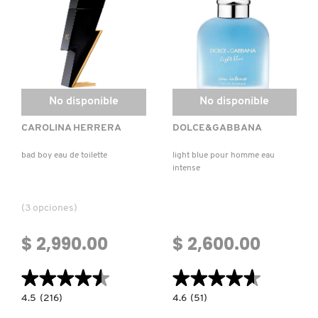
CABALLERO
No disponible
No disponible
CAROLINA HERRERA
DOLCE&GABBANA
bad boy eau de toilette
light blue pour homme eau
intense
(3 opciones)
$ 2,990.00
$ 2,600.00
★★★★★
★★★★★
★★★★★
★★★★★
4.5
4.6
4.5
(216)
4.6
(51)
constructor.search.bazaarvoice.read.label
constructor.search.bazaarvoice.read.la
BAD
LIGHT