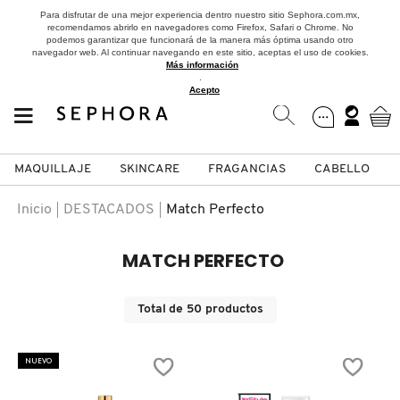
Para disfrutar de una mejor experiencia dentro nuestro sitio Sephora.com.mx,
recomendamos abrirlo en navegadores como Firefox, Safari o Chrome. No
podemos garantizar que funcionará de la manera más óptima usando otro
navegador web. Al continuar navegando en este sitio, aceptas el uso de cookies.
Más información
.
Acepto
MAQUILLAJE
SKINCARE
FRAGANCIAS
CABELLO
SEPHORA COLLECTION
Fragancias
Maquillaje
Skincare
Cabello
Marcas
Inicio
DESTACADOS
Match Perfecto
VER
VER
VER
VER
VER
VER
MATCH PERFECTO
A
ROSTRO
PRODUCTOS ESPECIALIZADOS
MUJER
SETS DE VALOR & PARA
MAQUILLAJE
ADIDAS
Total de
50
productos
REGALAR
B
MEJILLAS
SKINCARE COREANO
HOMBRE
CUIDADO DE LA PIEL
AESTURA
NUEVO
C
TAMAÑOS DE VIAJE