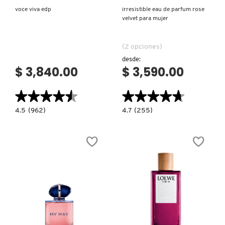
voce viva edp
irresistible eau de parfum rose
velvet para mujer
(2 opciones)
desde:
$ 3,840.00
$ 3,590.00
★★★★★
★★★★★
★★★★★
★★★★★
4.5
4.7
4.5
(962)
4.7
(255)
constructor.search.bazaarvoice.read.label
constructor.search.bazaarvoice.read.la
VOCE
Irresistible
VIVA
Eau
EDP
de
Parfum
Rose
Velvet
para
mujer