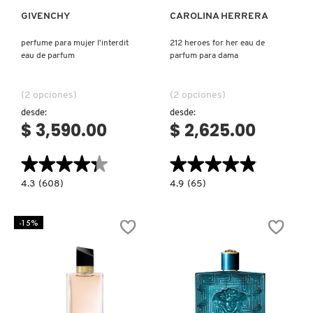
GIVENCHY
CAROLINA HERRERA
NUXE
perfume para mujer l'interdit
212 heroes for her eau de
eau de parfum
parfum para dama
OLAPLEX
(2 opciones)
(2 opciones)
desde:
desde:
OLLIE
$ 3,590.00
$ 2,625.00
★★★★★
★★★★★
★★★★★
★★★★★
ONE SIZE
4.3
4.9
4.3
(608)
4.9
(65)
constructor.search.bazaarvoice.read.label
constructor.search.bazaarvoice.read.la
PERFUME
212
PARA
HEROES
OUAI HAIRCARE
MUJER
FOR
-15%
L'INTERDIT
HER
EAU
EAU
DE
DE
PARFUM
PARFUM
PAI-SHAU
PARA
DAMA
PATCHOLOGY