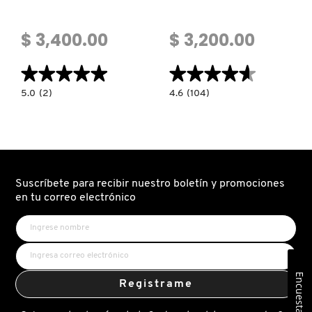
$ 3,400.00
$ 3,200.00
★★★★★
★★★★★
★★★★★
★★★★★
5.0
4.6
5.0
(2)
4.6
(104)
constructor.search.bazaarvoice.read.label
constructor.search.bazaarvoice.read.la
CH
OLYMPÉA
EAU
EAU
DE
DE
TOILET
PARFUM
PARA
DAMA
Suscríbete para recibir nuestro boletín y promociones
en tu correo electrónico
Encuesta
Registrame