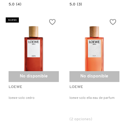
5.0
5.0
5.0
(4)
5.0
(3)
constructor.search.bazaarvoice.read.label
constructor.search.bazaarvoice.read.la
LOEWE
SOLO
PAULA
LOEWE
´S
MERCURIO
NUEVO
IBIZA
EAU
ECLECTIC
DE
PARFUM
No disponible
No disponible
LOEWE
LOEWE
loewe solo cedro
loewe solo ella eau de parfum
(2 opciones)