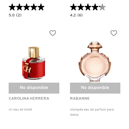
★★★★★
★★★★★
★★★★★
★★★★★
5.0
4.2
5.0
(2)
4.2
(6)
constructor.search.bazaarvoice.read.label
constructor.search.bazaarvoice.read.la
LADY
PURE
MILLION
XS
EAU
FOR
DE
HER
PARFUM
EAU
PARA
DE
MUJER
PARFUM
No disponible
No disponible
CAROLINA HERRERA
RABANNE
ch eau de toilet
olympéa eau de parfum para
dama