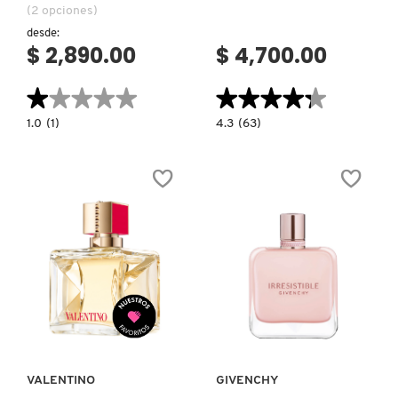
(2 opciones)
VERSACE
desde:
$ 2,890.00
$ 4,700.00
YVES SAINT LAURENT
★★★★★
★★★★★
★★★★★
★★★★★
1.0
4.3
1.0
(1)
4.3
(63)
constructor.search.bazaarvoice.read.label
constructor.search.bazaarvoice.read.la
212
NOIR
HEROES
EAU
EDT
DE
PARFUM
Ver más
Ver más
VALENTINO
GIVENCHY