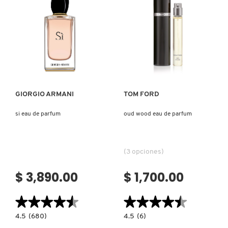
REDKEN
Ver más
Ver más
SARELLY
GIORGIO ARMANI
TOM FORD
SEPHORA COLLECTION
si eau de parfum
oud wood eau de parfum
SEPHORA FAVORITES
(3 opciones)
SHARK
$ 3,890.00
$ 1,700.00
SHISEIDO
★★★★★
★★★★★
★★★★★
★★★★★
4.5
4.5
4.5
(680)
4.5
(6)
constructor.search.bazaarvoice.read.label
constructor.search.bazaarvoice.read.la
SI
OUD