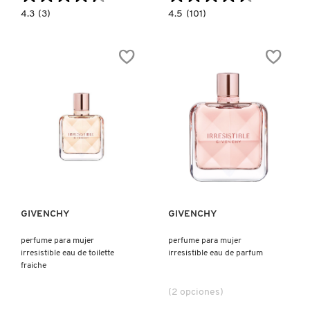
4.3
4.5
4.3
(3)
4.5
(101)
KYLIE COSMETICS
constructor.search.bazaarvoice.read.label
constructor.search.bazaarvoice.read.la
CK
AQUA
ONE
ALLEGORIA
MANDARINE
BASILIC
KYLIE JENNER FRAGRANCES
FORTE
EAU
DE
PARFUM
L'ORÉAL PROFESSIONNEL
LANCÔME
Ver más
Ver más
LANEIGE
GIVENCHY
GIVENCHY
LAURA MERCIER
perfume para mujer
perfume para mujer
irresistible eau de toilette
irresistible eau de parfum
fraiche
LILASH
(2 opciones)