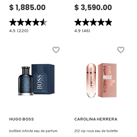
$ 1,885.00
$ 3,590.00
LIVING PROOF
★★★★★
★★★★★
★★★★★
★★★★★
MAC COSMETICS
4.5
4.9
4.5
(220)
4.9
(46)
constructor.search.bazaarvoice.read.label
constructor.search.bazaarvoice.read.la
PERFUME
PERFUME
PARA
PARA
MUJER
MUJER
MAISON LOUIS MARIE
IRRESISTIBLE
IRRESISTIBLE
EAU
EAU
DE
DE
TOILETTE
PARFUM
FRAICHE
MAKEUP BY MARIO
MARC JACOBS PERFUMES
Ver más
Ver más
MEDICUBE
HUGO BOSS
CAROLINA HERRERA
MONTBLANC
bottled infinite eau de parfum
212 vip rose eau de toilette