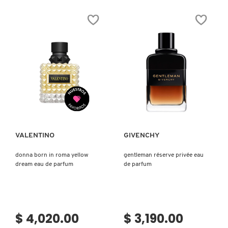
SKIN 1004
EAU
WOOD
DE
EAU
PARFUM
DE
PARFUM
SMASHBOX
SOL DE JANEIRO
Ver más
Ver más
SUPERGOOP!
VALENTINO
GIVENCHY
THE INKEY LIST
donna born in roma yellow
gentleman réserve privée eau
dream eau de parfum
de parfum
THE ORDINARY
TOCOBO
$ 4,020.00
$ 3,190.00