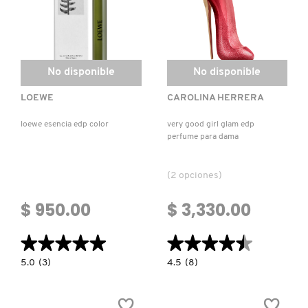
No disponible
No disponible
LOEWE
CAROLINA HERRERA
loewe esencia edp color
very good girl glam edp
perfume para dama
(2 opciones)
$ 950.00
$ 3,330.00
★★★★★
★★★★★
★★★★★
★★★★★
5.0
4.5
5.0
(3)
4.5
(8)
constructor.search.bazaarvoice.read.label
constructor.search.bazaarvoice.read.la
LOEWE
VERY
ESENCIA
GOOD
EDP
GIRL
COLOR
GLAM