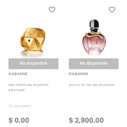
BOY
BLUE
EAU
POUR
DE
HOMME
TOILETTE
EAU
INTENSE
No disponible
No disponible
RABANNE
RABANNE
lady million eau de parfum
pure xs for her eau de parfum
para mujer
(2 opciones)
$ 0.00
$ 2,900.00