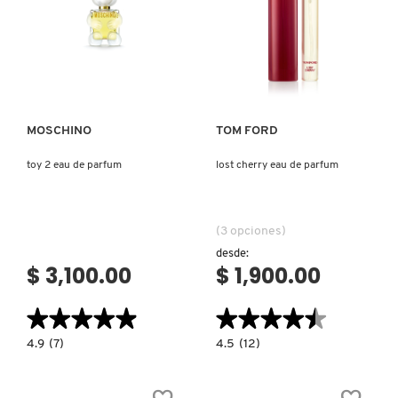
GUERLAIN
Ver más
Ver más
HUDA BEAUTY
HUGO BOSS
MOSCHINO
TOM FORD
toy 2 eau de parfum
lost cherry eau de parfum
ICONIC LONDON
(3 opciones)
ILIA
desde:
$ 3,100.00
$ 1,900.00
INNISFREE
★★★★★
★★★★★
★★★★★
★★★★★
4.9
4.5
4.9
(7)
4.5
(12)
ISDIN
constructor.search.bazaarvoice.read.label
constructor.search.bazaarvoice.read.la
TOY
LOST
2
CHERRY
EAU
EAU