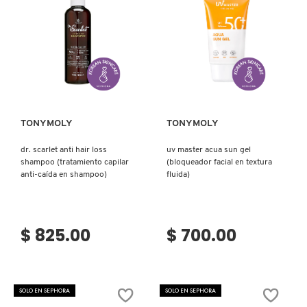
TÓNICO)
Ver más
Ver más
TONYMOLY
TONYMOLY
dr. scarlet anti hair loss
uv master acua sun gel
shampoo (tratamiento capilar
(bloqueador facial en textura
anti-caída en shampoo)
fluida)
$ 825.00
$ 700.00
SOLO EN SEPHORA
SOLO EN SEPHORA