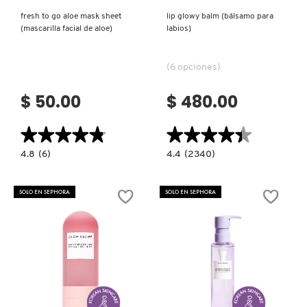
fresh to go aloe mask sheet
lip glowy balm (bálsamo para
(mascarilla facial de aloe)
labios)
DRUNK ELEPHANT
(6 opciones)
DYSON
$ 50.00
$ 480.00
E.L.F. COSMETICS
★★★★★
★★★★★
★★★★★
★★★★★
4.8
4.4
4.8
(6)
4.4
(2340)
constructor.search.bazaarvoice.read.label
constructor.search.bazaarvoice.read.la
E.L.F. SKIN
FRESH
LIP
TO
GLOWY
GO
BALM
SOLO EN SEPHORA
SOLO EN SEPHORA
ALOE
(BÁLSAMO
MASK
PARA
ESTÉE LAUDER
SHEET
LABIOS)
(MASCARILLA
FACIAL
DE
ALOE)
FENTY BEAUTY
Ver más
Ver más
FENTY SKIN