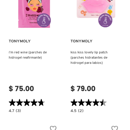
(MASCARILLA
FACIAL
VITAL
HYDRA
Ver más
Ver más
SOLUTION™
PRO
GLOW
CON
ÁCIDO
HIALURÓNICO)
TONYMOLY
TONYMOLY
i'm red wine (parches de
kiss kiss lovely lip patch
hidrogel reafirmante)
(parches hidratantes de
hidrogel para labios)
$ 75.00
$ 79.00
★★★★★
★★★★★
★★★★★
★★★★★
4.7
4.5
4.7
(3)
4.5
(2)
constructor.search.bazaarvoice.read.label
constructor.search.bazaarvoice.read.la
I'M
KISS
RED
KISS
WINE
LOVELY
(PARCHES
LIP