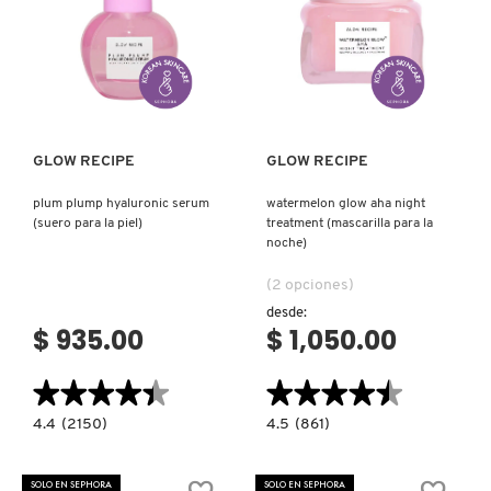
GUERLAIN
Ver más
Ver más
HUDA BEAUTY
HUGO BOSS
GLOW RECIPE
GLOW RECIPE
plum plump hyaluronic serum
watermelon glow aha night
ICONIC LONDON
(suero para la piel)
treatment (mascarilla para la
noche)
(2 opciones)
ILIA
desde:
$ 935.00
$ 1,050.00
INNISFREE
★★★★★
★★★★★
★★★★★
★★★★★
4.4
4.5
4.4
(2150)
4.5
(861)
ISDIN
constructor.search.bazaarvoice.read.label
constructor.search.bazaarvoice.read.la
PLUM
WATERMELON
PLUMP
GLOW
HYALURONIC
AHA
SOLO EN SEPHORA
SOLO EN SEPHORA