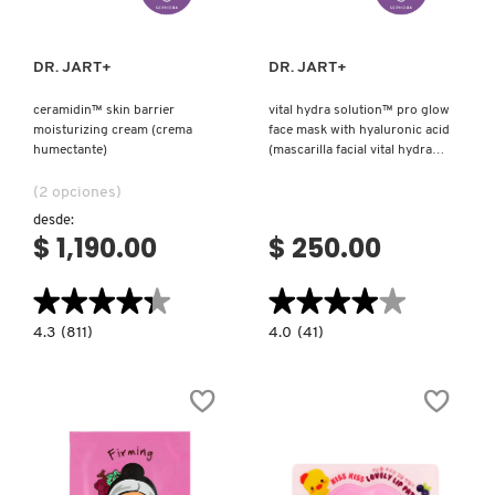
DR. JART+
DR. JART+
ceramidin™ skin barrier
vital hydra solution™ pro glow
moisturizing cream (crema
face mask with hyaluronic acid
humectante)
(mascarilla facial vital hydra
solution™ pro glow con ácido
hialurónico)
(2 opciones)
desde:
$ 1,190.00
$ 250.00
★★★★★
★★★★★
★★★★★
★★★★★
4.3
4.0
4.3
(811)
4.0
(41)
constructor.search.bazaarvoice.read.label
constructor.search.bazaarvoice.read.la
CERAMIDIN™
VITAL
SKIN
HYDRA
BARRIER
SOLUTION™
MOISTURIZING
PRO
CREAM
GLOW
(CREMA
FACE
HUMECTANTE)
MASK
WITH
HYALURONIC
ACID