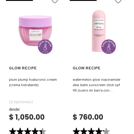
SERUM
NIGHT
IT COSMETICS
(SUERO
TREATMENT
PARA
(MASCARILLA
LA
PARA
PIEL)
LA
NOCHE)
JEAN PAUL GAULTIER
JULIETTE HAS A GUN
Ver más
Ver más
K18
GLOW RECIPE
GLOW RECIPE
plum plump hyaluronic cream
watermelon glow niacinamide
KAYALI
(crema hidratante)
dew balm sunscreen stick spf
45 (suero en barra con
protección solar)
KÉRASTASE
(2 opciones)
desde:
$ 1,050.00
$ 760.00
KIEHL’S
★★★★★
★★★★★
★★★★★
★★★★★