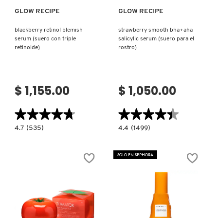
GLOW RECIPE
GLOW RECIPE
NUXE
blackberry retinol blemish
strawberry smooth bha+aha
serum (suero con triple
salicylic serum (suero para el
retinoide)
rostro)
OLAPLEX
OLLIE
$ 1,155.00
$ 1,050.00
★★★★★
★★★★★
★★★★★
★★★★★
ONE SIZE
4.7
4.4
4.7
(535)
4.4
(1499)
constructor.search.bazaarvoice.read.label
constructor.search.bazaarvoice.read.la
BLACKBERRY
STRAWBERRY
RETINOL
SMOOTH
OUAI HAIRCARE
BLEMISH
BHA+AHA
SOLO EN SEPHORA
SERUM
SALICYLIC
(SUERO
SERUM
CON
(SUERO
TRIPLE
PARA
PAI-SHAU
RETINOIDE)
EL
ROSTRO)
PATCHOLOGY