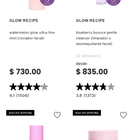
FRESH
GLOW RECIPE
GLOW RECIPE
watermelon glow ultra-fine
blueberry bounce gentle
mist (rociador facial)
cleanser (limpiador y
GIORGIO ARMANI
desmaquillante facial)
(2 opciones)
GIVENCHY
desde:
$ 730.00
$ 835.00
GLOSSIER
★★★★★
★★★★★
★★★★★
★★★★★
4.1
3.8
4.1
(1506)
3.8
(1373)
constructor.search.bazaarvoice.read.label
constructor.search.bazaarvoice.read.la
GLOW RECIPE
WATERMELON
BLUEBERRY
GLOW
BOUNCE
ULTRA-
GENTLE
SOLO EN SEPHORA
SOLO EN SEPHORA
FINE
CLEANSER
MIST
(LIMPIADOR
GUCCI
(ROCIADOR
Y
FACIAL)
DESMAQUILLANTE
FACIAL)