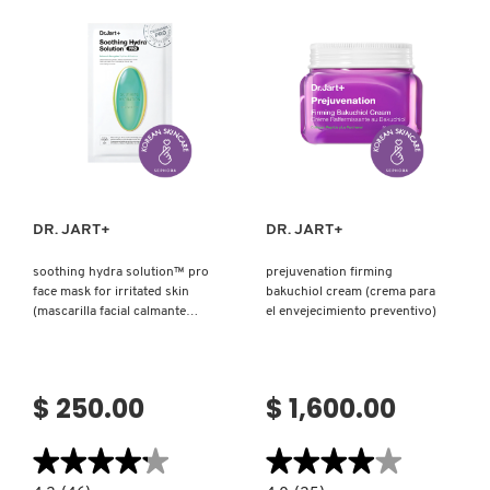
Ver más
Ver más
DR. JART+
DR. JART+
soothing hydra solution™ pro
prejuvenation firming
face mask for irritated skin
bakuchiol cream (crema para
(mascarilla facial calmante
el envejecimiento preventivo)
hydra solution™ pro para
pieles irritadas)
$ 250.00
$ 1,600.00
★★★★★
★★★★★
★★★★★
★★★★★
4.2
4.0