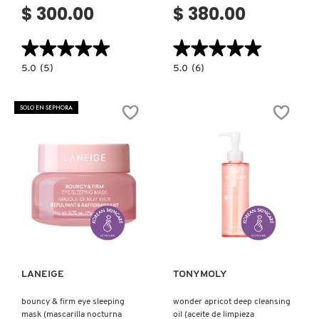
$ 300.00
$ 380.00
★★★★★
★★★★★
★★★★★
★★★★★
5.0
5.0
5.0
(5)
5.0
(6)
constructor.search.bazaarvoice.read.label
constructor.search.bazaarvoice.read.la
ALOE
TAKOPORE
99%
SEBUM
CHOCK
SSOK
SOLO EN SEPHORA
CHOCK
SSOK
SHOTING
PEEL
GEL
OFF
MIST
PACK
(BRUMA
(GEL
FACIAL
EXTRACTOR
HIDRATANTE
DE
Y
PUNTOS
REFRESCANTE
NEGROS)
DE
ALOE)
Ver más
Ver más
LANEIGE
TONYMOLY
bouncy & firm eye sleeping
wonder apricot deep cleansing
mask (mascarilla nocturna
oil (aceite de limpieza