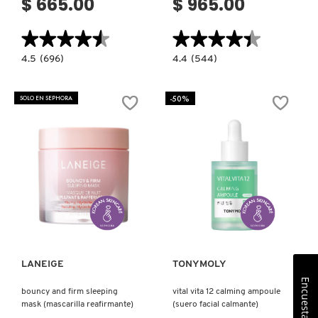
$ 665.00
$ 965.00
★★★★★
★★★★★
★★★★★
★★★★★
4.5
4.4
4.5
(696)
4.4
(544)
constructor.search.bazaarvoice.read.label
constructor.search.bazaarvoice.read.la
BOUNCY
WATER
&
BANK
FIRM
BLUE
-50%
SOLO EN SEPHORA
LIP
HYALURONIC
TREATMENT
GEL
(TRATAMIENTO
MOISTURIZER
PARA
(GEL
LABIOS)
REFRESCANTE
PARA
EL
ROSTRO)
Ver más
Ver más
LANEIGE
TONYMOLY
Encuesta
bouncy and firm sleeping
vital vita 12 calming ampoule
mask (mascarilla reafirmante)
(suero facial calmante)