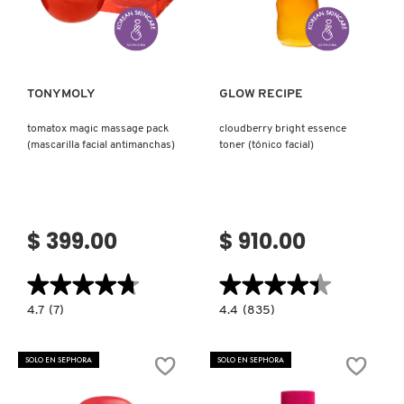
Ver más
Ver más
PATRICK TA
TONYMOLY
GLOW RECIPE
PEACE OUT SKINCARE
tomatox magic massage pack
cloudberry bright essence
(mascarilla facial antimanchas)
toner (tónico facial)
PETER THOMAS ROTH
PHLUR
$ 399.00
$ 910.00
★★★★★
★★★★★
★★★★★
★★★★★
PRADA
4.7
4.4
4.7
(7)
4.4
(835)
constructor.search.bazaarvoice.read.label
constructor.search.bazaarvoice.read.la
TOMATOX
CLOUDBERRY
RABANNE
MAGIC
BRIGHT
MASSAGE
ESSENCE
SOLO EN SEPHORA
SOLO EN SEPHORA
PACK
TONER
(MASCARILLA
(TÓNICO
FACIAL
FACIAL)
RARE BEAUTY
ANTIMANCHAS)