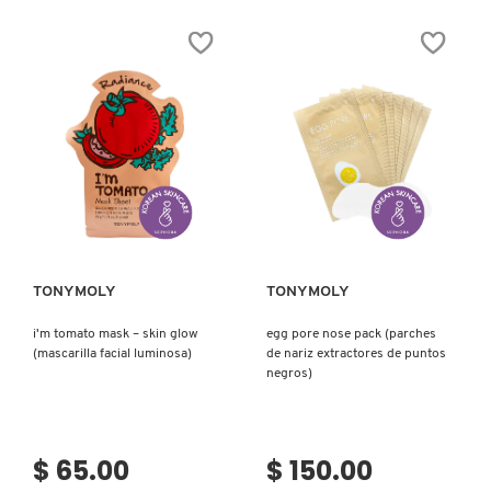
SKIN 1004
BHA
PEPTIDE
PORE-
SERUM
SMOOTH
(SUERO
TREATMENT
REAFIRMANTE
(TRATAMIENTO
PARA
SMASHBOX
PARA
EL
LA
ROSTRO)
PIEL)
SOL DE JANEIRO
Ver más
Ver más
SUPERGOOP!
TONYMOLY
TONYMOLY
THE INKEY LIST
i'm tomato mask – skin glow
egg pore nose pack (parches
(mascarilla facial luminosa)
de nariz extractores de puntos
THE ORDINARY
negros)
TOCOBO
$ 65.00
$ 150.00