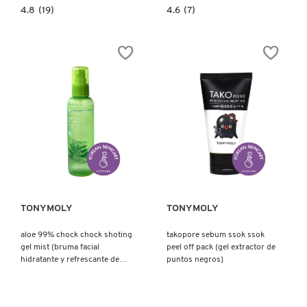
4.8
4.6
4.8
(19)
4.6
(7)
constructor.search.bazaarvoice.read.label
constructor.search.bazaarvoice.read.la
TAKOPORE
INTENSE
ONE
CARE
SHOT
GOLD
NOSE
SNAIL
PACK
EYE
(PARCHE
MASK
PARA
POT
POROS)
(PARCHES
PARA
OJOS)
Ver más
Ver más
TONYMOLY
TONYMOLY
aloe 99% chock chock shoting
takopore sebum ssok ssok
gel mist (bruma facial
peel off pack (gel extractor de
hidratante y refrescante de
puntos negros)
aloe)