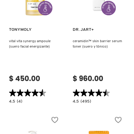
Ver más
Ver más
TONYMOLY
DR. JART+
vital vita synergy ampoule
ceramidin™ skin barrier serum
(suero facial energizante)
toner (suero y tónico)
$ 450.00
$ 960.00
★★★★★
★★★★★
★★★★★
★★★★★
4.5
4.5
4.5
(4)
4.5
(495)
constructor.search.bazaarvoice.read.label
constructor.search.bazaarvoice.read.la
VITAL
CERAMIDIN™
VITA
SKIN
SYNERGY
BARRIER
AMPOULE
SERUM
(SUERO
TONER
FACIAL
(SUERO
ENERGIZANTE)
Y