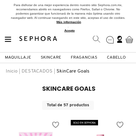
Para disfrutar de una mejor experiencia dentro nuestro sitio Sephora.com.mx,
recomendamos abrirlo en navegadores como Firefox, Safari o Chrome. No
podemos garantizar que funcionará de la manera más óptima usando otro
navegador web. Al continuar navegando en este sitio, aceptas el uso de cookies.
Más información
.
Acepto
MAQUILLAJE
SKINCARE
FRAGANCIAS
CABELLO
SEPHORA COLLECTION
Fragancias
Maquillaje
Skincare
Cabello
Marcas
Inicio
DESTACADOS
SkinCare Goals
VER
VER
VER
VER
VER
VER
SKINCARE GOALS
A
ROSTRO
PRODUCTOS ESPECIALIZADOS
MUJER
SETS DE VALOR & PARA
MAQUILLAJE
ADIDAS
Total de
57
productos
REGALAR
B
MEJILLAS
SKINCARE COREANO
HOMBRE
CUIDADO DE LA PIEL
AESTURA
SOLO EN SEPHORA
C
TAMAÑOS DE VIAJE