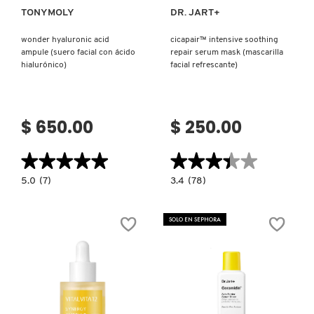
TONYMOLY
DR. JART+
wonder hyaluronic acid
cicapair™ intensive soothing
ampule (suero facial con ácido
repair serum mask (mascarilla
hialurónico)
facial refrescante)
$ 650.00
$ 250.00
★★★★★
★★★★★
★★★★★
★★★★★
5.0
3.4
5.0
(7)
3.4
(78)
constructor.search.bazaarvoice.read.label
constructor.search.bazaarvoice.read.la
WONDER
CICAPAIR™
HYALURONIC
INTENSIVE
ACID
SOOTHING
SOLO EN SEPHORA
AMPULE
REPAIR
(SUERO
SERUM
FACIAL
MASK
CON
(MASCARILLA
ÁCIDO
FACIAL
HIALURÓNICO)
REFRESCANTE)