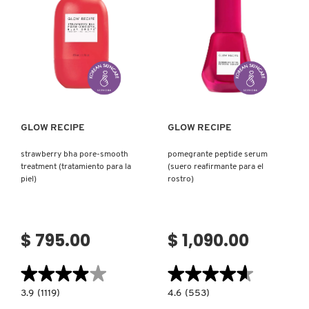
REDKEN
Ver más
Ver más
SARELLY
GLOW RECIPE
GLOW RECIPE
SEPHORA COLLECTION
strawberry bha pore-smooth
pomegrante peptide serum
treatment (tratamiento para la
(suero reafirmante para el
SEPHORA FAVORITES
piel)
rostro)
SHARK
$ 795.00
$ 1,090.00
SHISEIDO
★★★★★
★★★★★
★★★★★
★★★★★
3.9
4.6
3.9
(1119)
4.6
(553)
constructor.search.bazaarvoice.read.label
constructor.search.bazaarvoice.read.la
STRAWBERRY
POMEGRANTE