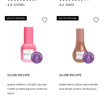
4.4
4.2
4.4
(2090)
4.2
(640)
KYLIE COSMETICS
constructor.search.bazaarvoice.read.label
constructor.search.bazaarvoice.read.la
PLUM
WATERMELON
PLUMP
GLOW
HYALURONIC
NIACINAMIDE
SOLO EN SEPHORA
SOLO EN SEPHORA
CREAM
DEW
KYLIE JENNER FRAGRANCES
(CREMA
BALM
HIDRATANTE)
SUNSCREEN
STICK
SPF
45
L'ORÉAL PROFESSIONNEL
(SUERO
EN
BARRA
CON
PROTECCIÓN
LANCÔME
Ver más
Ver más
SOLAR)
LANEIGE
GLOW RECIPE
GLOW RECIPE
LAURA MERCIER
guava vitamin c bright-eye gel
watermelon glow niacinamide
cream (crema para el contorno
hue drops (suero multiusos)
ojos)
LILASH