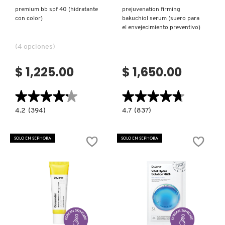
premium bb spf 40 (hidratante
prejuvenation firming
con color)
bakuchiol serum (suero para
el envejecimiento preventivo)
(4 opciones)
$ 1,225.00
$ 1,650.00
★★★★★
★★★★★
★★★★★
★★★★★
4.2
4.7
4.2
(394)
4.7
(837)
constructor.search.bazaarvoice.read.label
constructor.search.bazaarvoice.read.la
PREMIUM
PREJUVENATION
BB
FIRMING
SPF
BAKUCHIOL
SOLO EN SEPHORA
SOLO EN SEPHORA
40
SERUM
(HIDRATANTE
(SUERO
CON
PARA
COLOR)
EL
ENVEJECIMIENTO
PREVENTIVO)
Ver más
Ver más