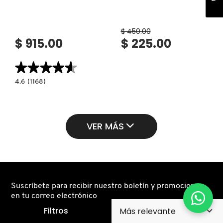
$ 450.00
$ 915.00
$ 225.00
★★★★★
★★★★★
4.6
4.6
(1168)
constructor.search.bazaarvoice.read.label
BOUNCY
AND
FIRM
SLEEPING
MASK
VER MÁS
(MASCARILLA
REAFIRMANTE)
Suscríbete para recibir nuestro boletín y promociones
en tu correo electrónico
Filtros