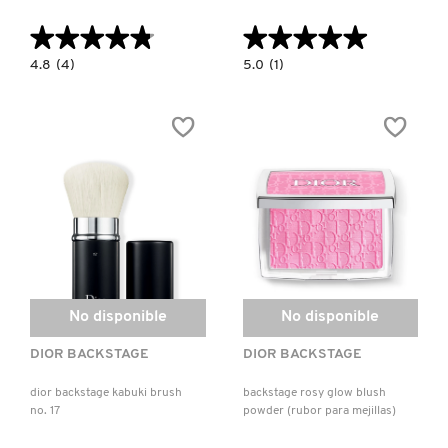
★★★★★
★★★★★
★★★★★
★★★★★
REDKEN
4.8
5.0
4.8
(4)
5.0
(1)
constructor.search.bazaarvoice.read.label
constructor.search.bazaarvoice.read.la
DIOR
DIOR
BACKSTAGE
BACKSTAGE
BLUSH
LIPS
BRUSH
BRUSH
SARELLY
NO.
NO.
16
31
(PINCEL
PARA
LABIOS)
SEPHORA COLLECTION
SEPHORA FAVORITES
No disponible
No disponible
SHARK
DIOR BACKSTAGE
DIOR BACKSTAGE
SHISEIDO
dior backstage kabuki brush
backstage rosy glow blush
no. 17
powder (rubor para mejillas)