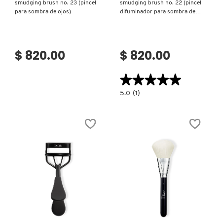
smudging brush no. 23 (pincel
smudging brush no. 22 (pincel
KYLIE COSMETICS
para sombra de ojos)
difuminador para sombra de
ojos)
KYLIE JENNER FRAGRANCES
$ 820.00
$ 820.00
L'ORÉAL PROFESSIONNEL
★★★★★
★★★★★
5.0
5.0
(1)
constructor.search.bazaarvoice.read.la
DIOR
LANCÔME
BACKSTAGE
SMALL
SMUDGING
BRUSH
NO.
LANEIGE
22
(PINCEL
DIFUMINADOR
PARA
SOMBRA
LAURA MERCIER
DE
OJOS)
Ver más
Ver más
LILASH