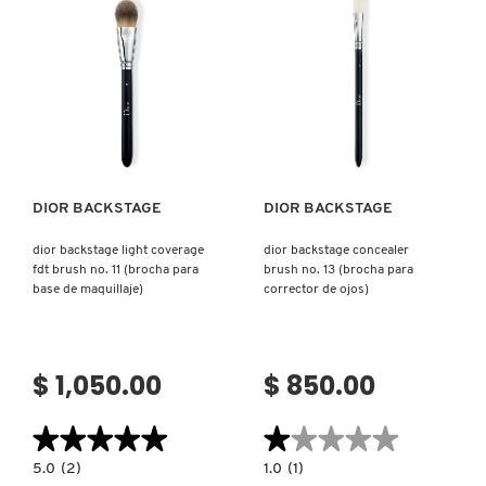
NO.
12
NUXE
Ver más
Ver más
OLAPLEX
OLLIE
DIOR BACKSTAGE
DIOR BACKSTAGE
dior backstage light coverage
dior backstage concealer
ONE SIZE
fdt brush no. 11 (brocha para
brush no. 13 (brocha para
base de maquillaje)
corrector de ojos)
OUAI HAIRCARE
$ 1,050.00
$ 850.00
PAI-SHAU
★★★★★
★★★★★
★★★★★
★★★★★
5.0
1.0
5.0
(2)
1.0
(1)
PATCHOLOGY
constructor.search.bazaarvoice.read.label
constructor.search.bazaarvoice.read.la