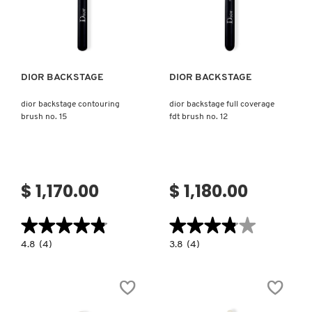
Ver más
Ver más
MOROCCANOIL
MOSCHINO
DIOR BACKSTAGE
DIOR BACKSTAGE
dior backstage contouring
dior backstage full coverage
MURAD
brush no. 15
fdt brush no. 12
NARS
$ 1,170.00
$ 1,180.00
NATASHA DENONA
★★★★★
★★★★★
★★★★★
★★★★★
4.8
3.8
4.8
(4)
3.8
(4)
constructor.search.bazaarvoice.read.label
constructor.search.bazaarvoice.read.la
NEST New York
DIOR
DIOR
BACKSTAGE
BACKSTAGE
CONTOURING
FULL
BRUSH
COVERAGE
NO.
FDT
NUDESTIX
15
BRUSH