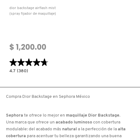
TOM FORD
dior backstage airflash mist
(spray fijador de maquillaje)
TONYMOLY
$ 1,200.00
TOO FACED
★★★★★
★★★★★
TRULY BEAUTY
4.7
4.7
(380)
constructor.search.bazaarvoice.read.label
DIOR
BACKSTAGE
TWEEZERMAN
AIRFLASH
MIST
(SPRAY
Compra Dior Backstage en Sephora México
FIJADOR
DE
URBAN DECAY
MAQUILLAJE)
Sephora
te ofrece lo mejor en
maquillaje Dior Backstage
.
Una marca que ofrece un
acabado luminoso
con cobertura
VALENTINO
modulable: del acabado más
natural
a la perfección de la
alta
cobertura
para acentuar tu belleza garantizando una buena