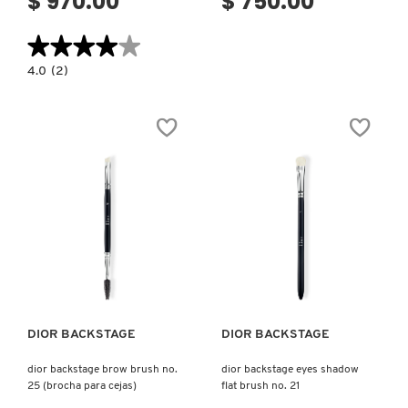
$ 970.00
$ 750.00
GUERLAIN
★★★★★
★★★★★
HUDA BEAUTY
4.0
4.0
(2)
constructor.search.bazaarvoice.read.label
DIOR
ADDICT
LIP
HUGO BOSS
GLOW
BUTTER
(BÁLSAMO
LABIAL)
ICONIC LONDON
ILIA
Ver más
Ver más
INNISFREE
DIOR BACKSTAGE
DIOR BACKSTAGE
ISDIN
dior backstage brow brush no.
dior backstage eyes shadow
25 (brocha para cejas)
flat brush no. 21