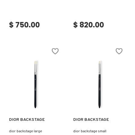
IT COSMETICS
$ 750.00
$ 820.00
JEAN PAUL GAULTIER
JULIETTE HAS A GUN
K18
KAYALI
Ver más
Ver más
KÉRASTASE
DIOR BACKSTAGE
DIOR BACKSTAGE
KIEHL’S
dior backstage large
dior backstage small