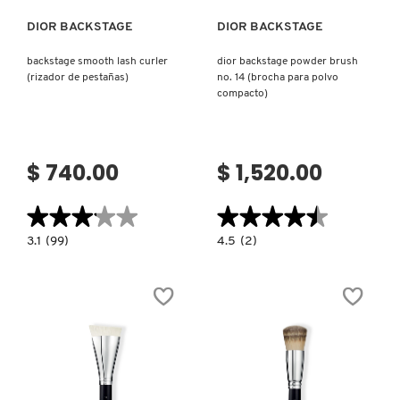
LIVING PROOF
DIOR BACKSTAGE
DIOR BACKSTAGE
backstage smooth lash curler
dior backstage powder brush
(rizador de pestañas)
no. 14 (brocha para polvo
MAC COSMETICS
compacto)
MAISON LOUIS MARIE
$ 740.00
$ 1,520.00
MAKEUP BY MARIO
★★★★★
★★★★★
★★★★★
★★★★★
3.1
4.5
3.1
(99)
4.5
(2)
constructor.search.bazaarvoice.read.label
constructor.search.bazaarvoice.read.la
MARC JACOBS PERFUMES
BACKSTAGE
DIOR
SMOOTH
BACKSTAGE
LASH
POWDER
CURLER
BRUSH
(RIZADOR
NO.
MEDICUBE
DE
14
PESTAÑAS)
(BROCHA
PARA
POLVO
COMPACTO)
MONTBLANC