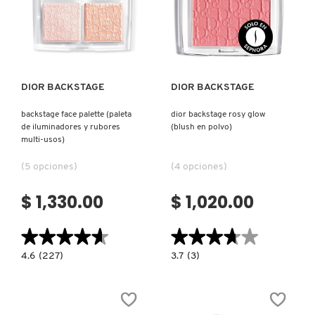
Ver más
Ver más
COMMODITY
DERMALOGICA
DIOR BACKSTAGE
DIOR BACKSTAGE
backstage face palette (paleta
dior backstage rosy glow
DIOR
de iluminadores y rubores
(blush en polvo)
multi-usos)
(5 opciones)
(4 opciones)
DIOR BACKSTAGE
$ 1,330.00
$ 1,020.00
DOLCE&GABBANA
★★★★★
★★★★★
★★★★★
★★★★★
4.6
3.7
4.6
(227)
3.7
(3)
DR. DENNIS GROSS SKINCARE
constructor.search.bazaarvoice.read.label
constructor.search.bazaarvoice.read.la
BACKSTAGE
DIOR
FACE
BACKSTAGE
PALETTE
ROSY
(PALETA
GLOW
DR. JART+
DE
(BLUSH