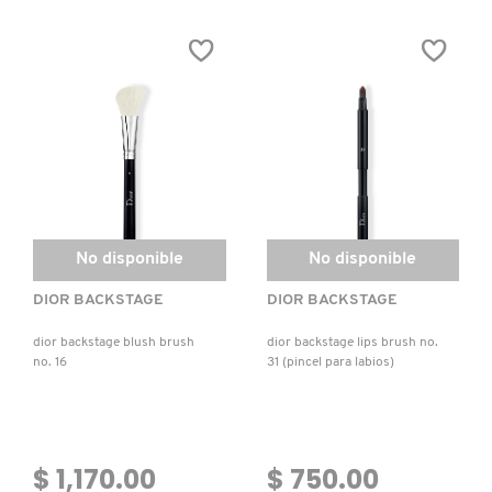
DIOR
DIOR
BACKSTAGE
BACKSTAGE
LIGHT
CONCEALER
COVERAGE
BRUSH
PATRICK TA
FDT
NO.
BRUSH
13
NO.
(BROCHA
11
PARA
(BROCHA
CORRECTOR
PEACE OUT SKINCARE
PARA
DE
BASE
OJOS)
DE
MAQUILLAJE)
PETER THOMAS ROTH
No disponible
No disponible
PHLUR
DIOR BACKSTAGE
DIOR BACKSTAGE
dior backstage blush brush
dior backstage lips brush no.
PRADA
no. 16
31 (pincel para labios)
RABANNE
$ 1,170.00
$ 750.00
RARE BEAUTY