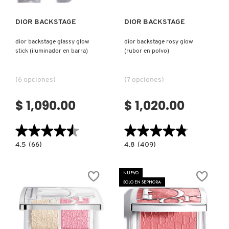
X
CALVIN KLEIN
DIOR BACKSTAGE
DIOR BACKSTAGE
INGREDIENTES ACTIVOS DE
Y
SKINCARE
dior backstage glassy glow
dior backstage rosy glow
stick (iluminador en barra)
(rubor en polvo)
CAROLINA HERRERA
Z
#
(6 opciones)
(7 opciones)
CAUDALIE
$ 1,090.00
$ 1,020.00
CHANEL
★★★★★
★★★★★
★★★★★
★★★★★
4.5
4.8
4.5
(66)
4.8
(409)
constructor.search.bazaarvoice.read.label
constructor.search.bazaarvoice.read.la
CHARLOTTE TILBURY
DIOR
DIOR
BACKSTAGE
BACKSTAGE
GLASSY
ROSY
NUEVO
GLOW
GLOW
SOLO EN SEPHORA
STICK
(RUBOR
CLARINS
(ILUMINADOR
EN
EN
POLVO)
BARRA)
CLINIQUE