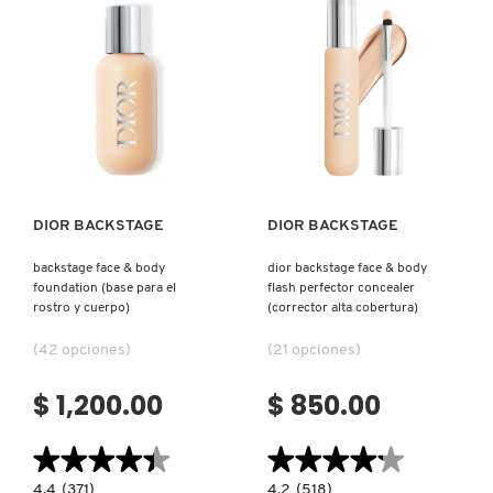
ILUMINADORES
EN
Y
POLVO)
RUBORES
MULTI-
DRUNK ELEPHANT
USOS)
DYSON
Ver más
Ver más
E.L.F. COSMETICS
DIOR BACKSTAGE
DIOR BACKSTAGE
backstage face & body
dior backstage face & body
E.L.F. SKIN
foundation (base para el
flash perfector concealer
rostro y cuerpo)
(corrector alta cobertura)
ESTÉE LAUDER
(42 opciones)
(21 opciones)
$ 1,200.00
$ 850.00
FENTY BEAUTY
★★★★★
★★★★★
★★★★★
★★★★★
FENTY SKIN
4.4
4.2
4.4
(371)
4.2
(518)