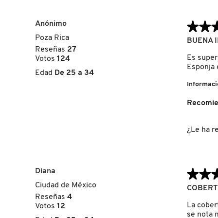
GUERLAIN
d
o
e
n
Anónimo
★★
★★
l
e
HUDA BEAUTY
a
s
Poza Rica
5
BUENA 
r
t
de
Reseñas
27
e
a
5
Es super 
Votos
124
s
a
HUGO BOSS
estrellas.
Esponja 
e
c
Edad
De 25 a 34
ñ
c
Informaci
a
i
ICONIC LONDON
.
ó
Recomie
n
s
e
ILIA
¿Le ha re
a
b
r
INNISFREE
i
Diana
★★
★★
r
á
Ciudad de México
5
COBERT
u
ISDIN
de
Reseñas
4
n
5
La cobert
Votos
12
c
estrellas.
se nota m