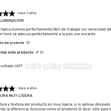
★★★
★★★
·
hace 3 años
ILUMINACION
ligero,ilumina perfectamente,fácil de trabajar sin necesidad d
el tono se adecua perfectamente a la piel..me encanta
Sí
ón del producto
nda este producto
✔
Sí
Sí ·
8
No ·
0
Denunciar
sultado útil?
★★★
★★★
·
hace 4 años
URA MUY LIGERA
ura y textura del producto es muy ligera, si lo aplicas después
ás la diferencia, funciona como el producto lo dice: sólo para 