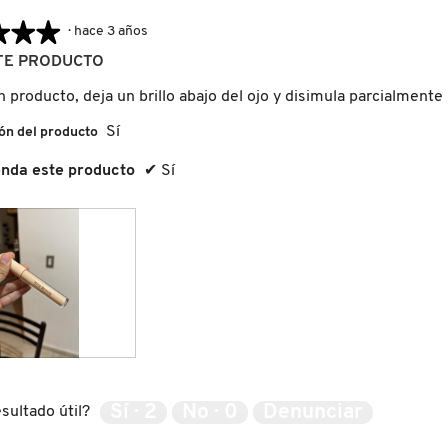
★★★
★★★
·
hace 3 años
TE PRODUCTO
producto, deja un brillo abajo del ojo y disimula parcialmente l
Sí
ón del producto
nda este producto
✔
Sí
Sí ·
2
No ·
0
Denunciar
sultado útil?