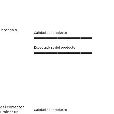
e brocha o
Calidad del producto
Calidad
del
Expectativas del producto
producto,
5
Expectativas
de
del
5
producto,
5
de
5
 del corrector
Calidad del producto
iluminar un