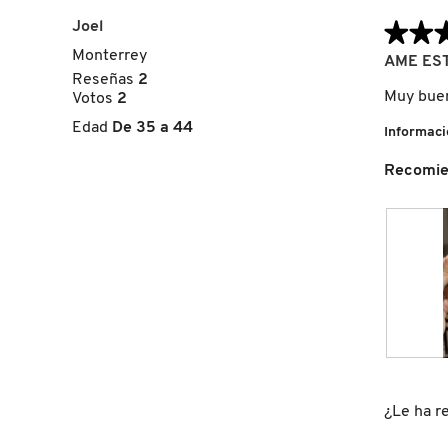
Joel
★★
★★
Monterrey
5
FRESH
AME ES
de
Reseñas
2
5
Muy buen 
Votos
2
estrellas.
GIORGIO ARMANI
Edad
De 35 a 44
Informaci
Recomie
GIVENCHY
GLOSSIER
GLOW RECIPE
F
F
o
o
GUCCI
t
t
¿Le ha re
o
o
1
C