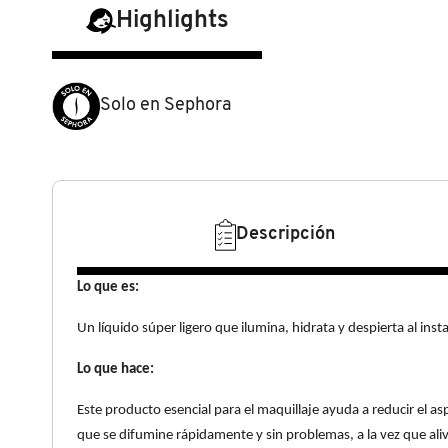
N
Highlights
BEAUTY OF JOSEON
BRONCEADORES Y
O
AUTOBRONCEADORES
BENEFIT COSMETICS
P
Solo en Sephora
TRATAMIENTOS PARA LABIOS
Q
BILLIE EILISH
R
HERRAMIENTAS DE ALTA
TECNOLOGÍA
BIODANCE
Descripción
S
T
SETS DE VALOR & PARA
Lo que es:
BRIOGEO
REGALAR
U
Un líquido súper ligero que ilumina, hidrata y despierta al ins
BUMBLE AND BUMBLE
Lo que hace:
V
TAMAÑOS DE VIAJE
Este producto esencial para el maquillaje ayuda a reducir el asp
W
BURBERRY
que se difumine rápidamente y sin problemas, a la vez que alivia
BAÑO Y CUERPO