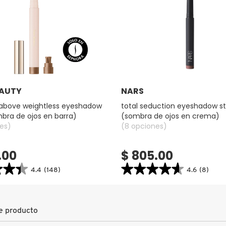
Ver más
Ver más
EAUTY
NARS
e above weightless eyeshadow
total seduction eyeshadow st
mbra de ojos en barra)
(sombra de ojos en crema)
es)
(8 opciones)
.00
$ 805.00
★★★
★★★
★★★★★
★★★★★
4.4
(148)
4.6
(8)
4.6
search.bazaarvoice.read.label
constructor.search.bazaarvoice.read.la
TOTAL
SEDUCTION
EYESHADOW
e producto
STICK
SS
(SOMBRA