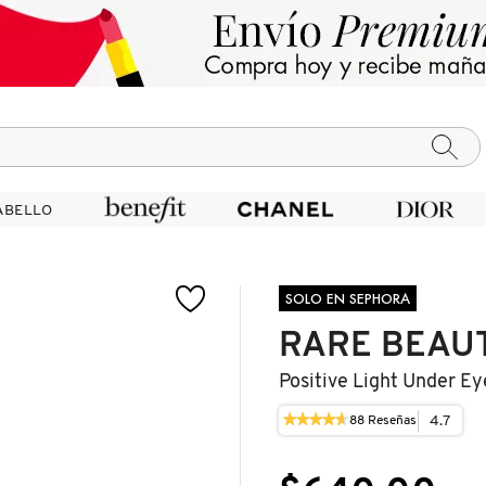
ABELLO
ABELLO
SOLO EN SEPHORA
RARE BEAU
Positive Light Under Ey
★★★★★
★★★★★
4.7
88
Reseñas
Esta
4.7
acción
de
le
5
llevará