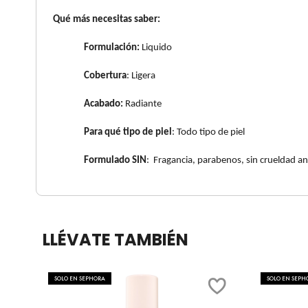
X
Qué más necesitas saber:
CALVIN KLEIN
INGREDIENTES ACTIVOS DE
Y
Formulación:
Liquido
SKINCARE
CAROLINA HERRERA
Z
Cobertura
: Ligera
#
Acabado:
Radiante
CAUDALIE
Para qué tipo de piel
: Todo tipo de piel
CHANEL
Formulado SIN
: Fragancia, parabenos, sin crueldad a
CHARLOTTE TILBURY
LLÉVATE TAMBIÉN
CLARINS
SOLO EN SEPHORA
SOLO EN SEPH
CLINIQUE