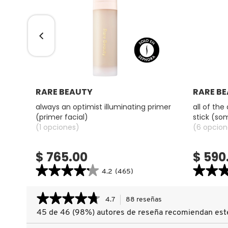
COMMODITY
DERMALOGICA
Ver más
DIOR
RARE BEAUTY
RARE B
a
always an optimist illuminating primer
all of th
(primer facial)
stick (so
DIOR BACKSTAGE
(1 opciones)
(6 opcion
$ 765.00
$ 590
DOLCE&GABBANA
★★★★★
★★★★★
★★
★★
4.2
(465)
4.2
4.4
DR. DENNIS GROSS SKINCARE
constructor.search.bazaarvoice.read.label
constructor.
★★★★★
★★★★★
ALWAYS
ALL
4.7
88 reseñas
Esta
AN
OF
acción
OPTIMIST
THE
45 de 46 (98%) autores de reseña recomiendan est
4.7
ILLUMINATING
ABOVE
le
de
DR. JART+
PRIMER
WEIGHTLE
5