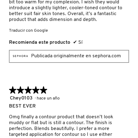
bit too warm for my complexion. I wish they would
introduce a slightly lighter, cooler-toned contour to
better suit fair skin tones. Overall, it’s a fantastic
PATRICK TA
product that adds dimension and depth.
Traducir con Google
PEACE OUT SKINCARE
Recomienda este producto
✔
Sí
Publicada originalmente en sephora.com
PETER THOMAS ROTH
PHLUR
★★★★★
★★★★★
PRADA
5
Chey0103
·
hace un año
de
BEST EVER
5
estrellas.
Omg finally a contour product that doesn’t look
RABANNE
muddy or flat but is still a contour. The finish is
perfection. Blends beautifully. I prefer a more
targeted application for contour so I use either
RARE BEAUTY