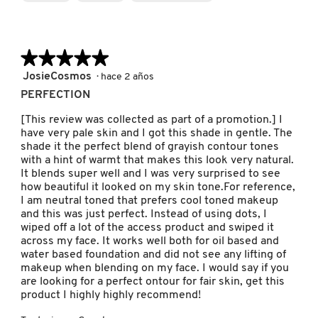
5
MOROCCANOIL
★★★★★
★★★★★
MOSCHINO
5
JosieCosmos
·
hace 2 años
de
PERFECTION
5
estrellas.
MURAD
[This review was collected as part of a promotion.] I
have very pale skin and I got this shade in gentle. The
shade it the perfect blend of grayish contour tones
with a hint of warmt that makes this look very natural.
NARS
It blends super well and I was very surprised to see
how beautiful it looked on my skin tone.For reference,
I am neutral toned that prefers cool toned makeup
NATASHA DENONA
and this was just perfect. Instead of using dots, I
wiped off a lot of the access product and swiped it
across my face. It works well both for oil based and
water based foundation and did not see any lifting of
NEST New York
makeup when blending on my face. I would say if you
are looking for a perfect ontour for fair skin, get this
product I highly highly recommend!
NUDESTIX