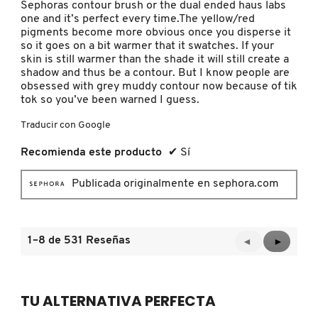
Sephoras contour brush or the dual ended haus labs
one and it’s perfect every time.The yellow/red
pigments become more obvious once you disperse it
REDKEN
so it goes on a bit warmer that it swatches. If your
skin is still warmer than the shade it will still create a
shadow and thus be a contour. But I know people are
obsessed with grey muddy contour now because of tik
SARELLY
tok so you’ve been warned I guess.
Traducir con Google
SEPHORA COLLECTION
Recomienda este producto
✔
Sí
Publicada originalmente en sephora.com
SEPHORA FAVORITES
SHARK
1–8 de 531 Reseñas
Anterior
◄
Siguient
►
Reviews
Reviews
SHISEIDO
TU ALTERNATIVA PERFECTA