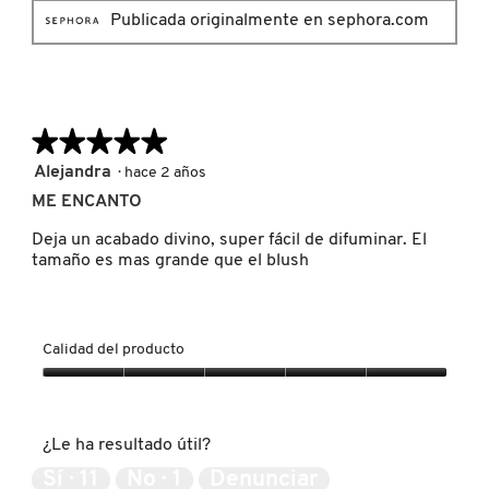
Publicada originalmente en sephora.com
LIVING PROOF
MAC COSMETICS
★★★★★
★★★★★
5
Alejandra
·
hace 2 años
MAISON LOUIS MARIE
de
ME ENCANTO
5
estrellas.
Deja un acabado divino, super fácil de difuminar. El
MAKEUP BY MARIO
tamaño es mas grande que el blush
MARC JACOBS PERFUMES
Calidad del producto
Calidad
MEDICUBE
del
producto,
¿Le ha resultado útil?
5
MONTBLANC
de
Sí ·
11
No ·
1
Denunciar