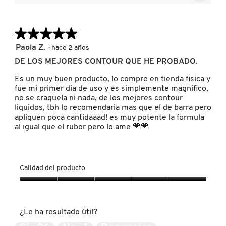
media
Al
5
pulsar
es
de
el
4.8
siguien
5.
de
★★★★★
★★★★★
FRESH
botón
se
5.
actuali
5
Paola Z.
·
hace 2 años
el
de
conten
DE LOS MEJORES CONTOUR QUE HE PROBADO.
GIORGIO ARMANI
5
que
hay
estrellas.
Es un muy buen producto, lo compre en tienda fisica y
a
contin
fue mi primer dia de uso y es simplemente magnifico,
GIVENCHY
no se craquela ni nada, de los mejores contour
liquidos, tbh lo recomendaria mas que el de barra pero
apliquen poca cantidaaad! es muy potente la formula
al igual que el rubor pero lo ame 💗💗
GLOSSIER
GLOW RECIPE
Calidad del producto
Calidad
del
GUCCI
producto,
¿Le ha resultado útil?
5
de