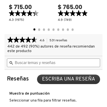
$ 715.00
$ 765.00
COMMODITY
★★★★★
★★★★★
★★★★★
★★★★★
4.3
4.9
4.3
(1975)
4.9
(749)
read.label
constructor.search.bazaarvoice.read.label
constructor.search.bazaarvoice.read.la
POSITIVE
WARM
DERMALOGICA
LIGHT
WISHES
LIQUID
SOFT
LUMINIZER
MATTE
(ILUMINADOR
POWDER
★★★★★
★★★★★
4.6
531 reseñas
Esta
LÍQUIDO
BRONZER
DIOR
FACIAL)
(BRONCEADOR
acción
442 de 492 (90%) autores de reseña recomiendan
4.6
EN
le
de
POLVO)
este producto
llevará
5
DIOR BACKSTAGE
estrellas.
Buscar
Busc
a
Leer
temas
ϙ
tema
reseñas.
reseñas
y
y
de
reseñas
rese
DOLCE&GABBANA
SOFT
PINCH
Reseñas
ESCRIBA UNA RESEÑA
.
LIQUID
Con
CONTOUR
esta
DR. DENNIS GROSS SKINCARE
(CONTORNO
acci
LÍQUIDO
Muestra de puntuación
PARA
se
ROSTRO)
Seleccionar una fila para filtrar reseñas.
abrir
DR. JART+
un