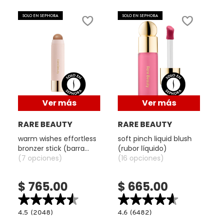
SKIN 1004
SOLO EN SEPHORA
SOLO EN SEPHORA
SMASHBOX
SOL DE JANEIRO
SUPERGOOP!
Ver más
Ver más
RARE BEAUTY
RARE BEAUTY
THE INKEY LIST
warm wishes effortless
soft pinch liquid blush
bronzer stick (barra
(rubor líquido)
bronceadora)
(7 opciones)
(16 opciones)
THE ORDINARY
$ 765.00
$ 665.00
TOCOBO
★★★★★
★★★★★
★★★★★
★★★★★
4.5
4.6
4.5
(2048)
4.6
(6482)
read.label
constructor.search.bazaarvoice.read.label
constructor.search.bazaarvoice.read.la