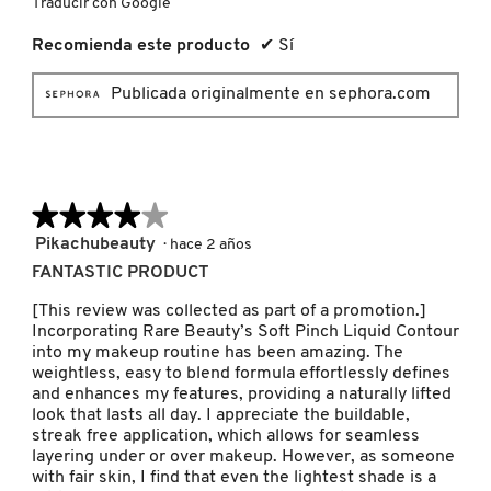
Traducir con Google
Recomienda este producto
✔
Sí
NUXE
Publicada originalmente en sephora.com
OLAPLEX
OLLIE
★★★★★
★★★★★
4
Pikachubeauty
·
hace 2 años
de
ONE SIZE
FANTASTIC PRODUCT
5
estrellas.
[This review was collected as part of a promotion.]
Incorporating Rare Beauty’s Soft Pinch Liquid Contour
OUAI HAIRCARE
into my makeup routine has been amazing. The
weightless, easy to blend formula effortlessly defines
and enhances my features, providing a naturally lifted
PAI-SHAU
look that lasts all day. I appreciate the buildable,
streak free application, which allows for seamless
layering under or over makeup. However, as someone
with fair skin, I find that even the lightest shade is a
PATCHOLOGY