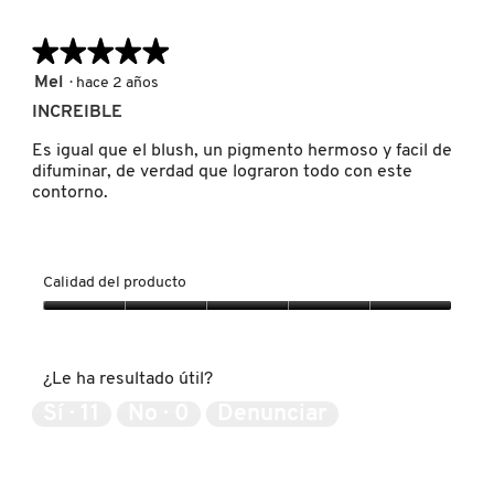
IT COSMETICS
★★★★★
★★★★★
5
Mel
·
hace 2 años
JEAN PAUL GAULTIER
de
INCREIBLE
5
estrellas.
Es igual que el blush, un pigmento hermoso y facil de
JULIETTE HAS A GUN
difuminar, de verdad que lograron todo con este
contorno.
K18
Calidad del producto
KAYALI
Calidad
del
producto,
KÉRASTASE
¿Le ha resultado útil?
5
de
Sí ·
11
No ·
0
Denunciar
5
KIEHL’S