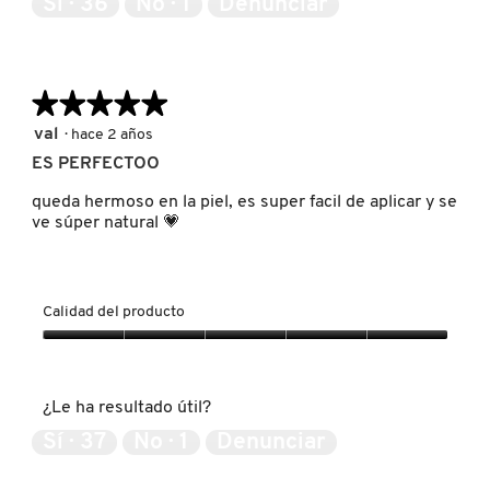
Sí ·
36
No ·
1
Denunciar
GUERLAIN
5
HUDA BEAUTY
★★★★★
★★★★★
5
val
·
hace 2 años
HUGO BOSS
de
ES PERFECTOO
5
estrellas.
queda hermoso en la piel, es super facil de aplicar y se
ICONIC LONDON
ve súper natural 💗
ILIA
Calidad del producto
Calidad
INNISFREE
del
producto,
¿Le ha resultado útil?
5
de
ISDIN
Sí ·
37
No ·
1
Denunciar
5