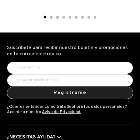
WARM
SOFT
TOM FORD
WISHES
PINCH
EFFORTLESS
LIQUID
BRONZER
BLUSH
STICK
(RUBOR
(BARRA
LÍQUIDO)
TONYMOLY
BRONCEADORA)
TOO FACED
Suscríbete para recibir nuestro boletín y promociones
en tu correo electrónico
TRULY BEAUTY
TWEEZERMAN
Registrame
URBAN DECAY
¿Quieres entender cómo trata Sephora tus datos personales?
Accede a nuestro
Aviso de Privacidad.
VALENTINO
¿NECESITAS AYUDA?