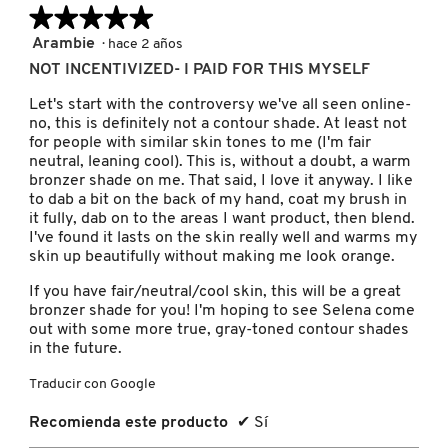
★★★★★
★★★★★
KYLIE COSMETICS
5
Arambie
·
hace 2 años
de
NOT INCENTIVIZED- I PAID FOR THIS MYSELF
5
KYLIE JENNER FRAGRANCES
estrellas.
Let's start with the controversy we've all seen online-
no, this is definitely not a contour shade. At least not
for people with similar skin tones to me (I'm fair
L'ORÉAL PROFESSIONNEL
neutral, leaning cool). This is, without a doubt, a warm
bronzer shade on me. That said, I love it anyway. I like
to dab a bit on the back of my hand, coat my brush in
LANCÔME
it fully, dab on to the areas I want product, then blend.
I've found it lasts on the skin really well and warms my
skin up beautifully without making me look orange.
LANEIGE
If you have fair/neutral/cool skin, this will be a great
bronzer shade for you! I'm hoping to see Selena come
out with some more true, gray-toned contour shades
LAURA MERCIER
in the future.
Traducir con Google
LILASH
Recomienda este producto
✔
Sí