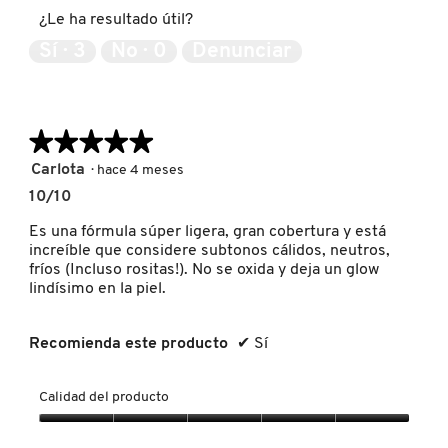
5
producto,
e
a
IT COSMETICS
¿Le ha resultado útil?
5
s
a
de
Sí ·
3
No ·
0
Denunciar
e
c
5
ñ
c
JEAN PAUL GAULTIER
a
i
.
ó
n
★★★★★
★★★★★
JULIETTE HAS A GUN
s
e
5
Carlota
·
hace 4 meses
a
de
10/10
b
5
K18
r
estrellas.
Es una fórmula súper ligera, gran cobertura y está
i
increíble que considere subtonos cálidos, neutros,
r
fríos (Incluso rositas!). No se oxida y deja un glow
KAYALI
á
lindísimo en la piel.
u
n
c
KÉRASTASE
Recomienda este producto
✔
Sí
u
a
d
Calidad del producto
KIEHL’S
r
o
Calidad