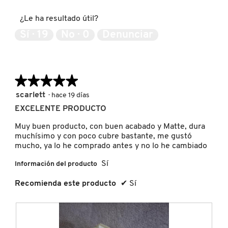
d
del
e
producto,
KYLIE COSMETICS
¿Le ha resultado útil?
d
5
i
de
Sí ·
19
No ·
0
Denunciar
á
5
KYLIE JENNER FRAGRANCES
l
o
g
★★★★★
★★★★★
o
L'ORÉAL PROFESSIONNEL
.
5
scarlett
·
hace 19 días
de
EXCELENTE PRODUCTO
LANCÔME
5
estrellas.
Muy buen producto, con buen acabado y Matte, dura
muchísimo y con poco cubre bastante, me gustó
LANEIGE
mucho, ya lo he comprado antes y no lo he cambiado
Sí
Información del producto
LAURA MERCIER
Recomienda este producto
✔
Sí
LILASH