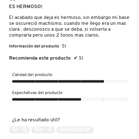
a
de
d
ES HERMOSO!
b
5
i
r
NUXE
estrellas.
á
El acabado que deja es hermoso, sin embargo mi base
i
l
se oscureció machismo. cuando me llego era un mas
r
o
clara . desconozco a que se deba. si volvería a
á
OLAPLEX
g
comprarla pero unos 2 tonos mas claros.
u
o
n
Sí
Información del producto
.
c
OLLIE
u
Recomienda este producto
✔
Sí
a
d
r
Calidad del producto
ONE SIZE
o
d
Calidad
e
del
Expectativas del producto
OUAI HAIRCARE
d
producto,
i
4
Expectativas
á
de
del
l
5
producto,
PAI-SHAU
o
¿Le ha resultado útil?
3
g
de
Sí ·
8
No ·
0
Denunciar
o
5
PATCHOLOGY
.