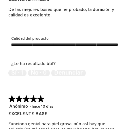
5
estrellas.
De las mejores bases que he probado, la duración y
calidad es excelente!
REDKEN
SARELLY
Calidad del producto
Calidad
del
SEPHORA COLLECTION
producto,
¿Le ha resultado útil?
5
de
Sí ·
1
No ·
0
Denunciar
SEPHORA FAVORITES
5
SHARK
★★★★★
★★★★★
5
Anónimo
·
hace 10 días
de
SHISEIDO
EXCELENTE BASE
5
estrellas.
Funciona genial para piel grasa, aún así hay que