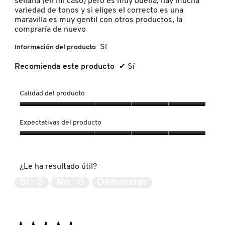
sellarla (en mi caso) pero es muy buena, hay mucha
SKIN 1004
variedad de tonos y si eliges el correcto es una
maravilla es muy gentil con otros productos, la
compraría de nuevo
SMASHBOX
Sí
Información del producto
Recomienda este producto
✔
Sí
SOL DE JANEIRO
Calidad del producto
SUPERGOOP!
Calidad
del
Expectativas del producto
producto,
THE INKEY LIST
5
Expectativas
de
del
5
producto,
¿Le ha resultado útil?
THE ORDINARY
5
de
Sí ·
0
No ·
0
Denunciar
5
TOCOBO