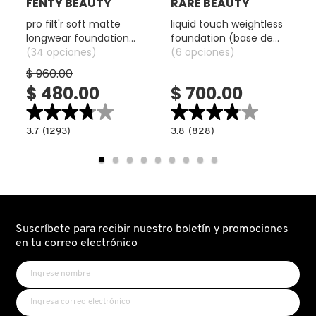
FENTY BEAUTY
RARE BEAUTY
pro filt'r soft matte
liquid touch weightless
longwear foundation
foundation (base de
(base de maquillaje
(34 opciones)
maquillaje)
(6 opciones)
matte)
$ 960.00
$ 480.00
$ 700.00
★★★★★
★★★★★
★★★★★
★★★★★
3.7
3.8
3.7
(1293)
3.8
(828)
read.label
constructor.search.bazaarvoice.read.label
constructor.search.bazaarvoice.read.la
PRO
LIQUID
FILT'R
TOUCH
SOFT
WEIGHTLESS
MATTE
FOUNDATION
LONGWEAR
(BASE
FOUNDATION
DE
(BASE
MAQUILLAJE)
DE
MAQUILLAJE
Suscríbete para recibir nuestro boletín y promociones
MATTE)
en tu correo electrónico