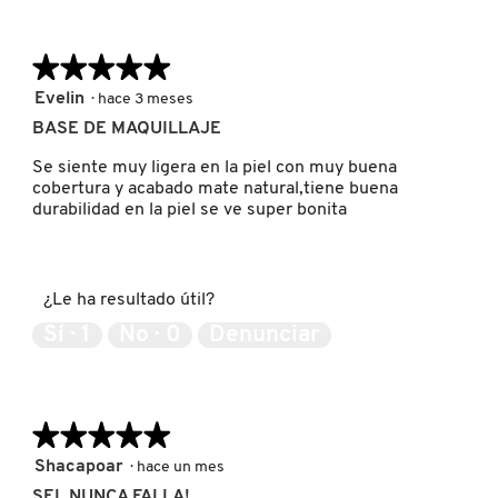
★★★★★
★★★★★
PATRICK TA
5
Evelin
·
hace 3 meses
de
BASE DE MAQUILLAJE
PEACE OUT SKINCARE
5
estrellas.
Se siente muy ligera en la piel con muy buena
cobertura y acabado mate natural,tiene buena
PETER THOMAS ROTH
durabilidad en la piel se ve super bonita
PHLUR
¿Le ha resultado útil?
Sí ·
1
No ·
0
Denunciar
PRADA
RABANNE
★★★★★
★★★★★
5
Shacapoar
·
hace un mes
de
SEL NUNCA FALLA!
RARE BEAUTY