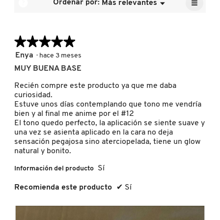
≡
calific
?
Ordenar por:
Más relevantes
Menú
es
▼
media
Al
4.9
pulsar
es
de
el
4.7
FRESH
siguien
5.
de
★★★★★
★★★★★
botón
se
5.
actuali
5
Enya
·
hace 3 meses
el
GIORGIO ARMANI
de
conten
MUY BUENA BASE
5
que
hay
estrellas.
Recién compre este producto ya que me daba
a
GIVENCHY
contin
curiosidad.
Estuve unos días contemplando que tono me vendría
bien y al final me anime por el #12
El tono quedo perfecto, la aplicación se siente suave y
GLOSSIER
una vez se asienta aplicado en la cara no deja
sensación pegajosa sino aterciopelada, tiene un glow
natural y bonito.
GLOW RECIPE
Sí
Información del producto
Recomienda este producto
✔
Sí
GUCCI