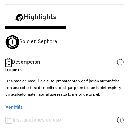
N
BEAUTY OF JOSEON
BRONCEADORES Y
O
Highlights
AUTOBRONCEADORES
BENEFIT COSMETICS
P
TRATAMIENTOS PARA LABIOS
Solo en Sephora
Q
BILLIE EILISH
R
HERRAMIENTAS DE ALTA
Descripción
TECNOLOGÍA
BIODANCE
S
Lo que es:
T
SETS DE VALOR & PARA
Una base de maquillaje auto-preparadora y de fijación automática,
BRIOGEO
con una cobertura de media a total que permite que la piel respire y
REGALAR
U
un acabado mate natural que realza lo mejor de tu piel.
BUMBLE AND BUMBLE
Lo que hace:
V
TAMAÑOS DE VIAJE
Ver Más
Base de maquillaje 3 en 1: prepara, cubre y fija el maquillaje. Sus
W
Instrucciones de uso
BURBERRY
agentes filmógenos avanzados actúan como prebase para
BAÑO Y CUERPO