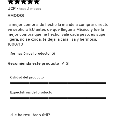
★★★★★
★★★★★
TOM FORD
5
JCP
·
hace 2 meses
de
AMOOO!
5
TONYMOLY
estrellas.
la mejor compra, de hecho la mande a comprar directo
en sephora EU antes de que llegue a México y fue la
mejor compra que he hecho, vale cada peso, es supe
TOO FACED
ligera, no se oxida, te deja la cara lisa y hermosa,
1000/10
Sí
Información del producto
TRULY BEAUTY
Recomienda este producto
✔
Sí
TWEEZERMAN
Calidad del producto
Calidad
URBAN DECAY
del
Expectativas del producto
producto,
5
Expectativas
VALENTINO
de
del
5
producto,
¿Le ha resultado útil?
5