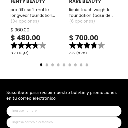
FENTY BEAUTY
RARE BEAUTY
pro filt'r soft matte
liquid touch weightless
longwear foundation
foundation (base de
(base de maquillaje
(34 opciones)
maquillaje)
(6 opciones)
matte)
$ 960.00
$ 480.00
$ 700.00
★★★★★
★★★★★
★★★★★
★★★★★
3.7
3.8
3.7
(1293)
3.8
(828)
read.label
constructor.search.bazaarvoice.read.label
constructor.search.bazaarvoice.read.la
PRO
LIQUID
FILT'R
TOUCH
SOFT
WEIGHTLESS
MATTE
FOUNDATION
LONGWEAR
(BASE
FOUNDATION
DE
(BASE
MAQUILLAJE)
DE
MAQUILLAJE
Suscríbete para recibir nuestro boletín y promociones
MATTE)
en tu correo electrónico