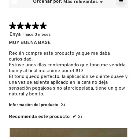
≡
calific
?
Ordenar por:
Más relevantes
Menú
es
▼
media
Al
4.9
pulsar
es
de
el
4.7
FRESH
siguien
5.
de
★★★★★
★★★★★
botón
se
5.
actuali
5
Enya
·
hace 3 meses
el
GIORGIO ARMANI
de
conten
MUY BUENA BASE
5
que
hay
estrellas.
Recién compre este producto ya que me daba
a
GIVENCHY
contin
curiosidad.
Estuve unos días contemplando que tono me vendría
bien y al final me anime por el #12
El tono quedo perfecto, la aplicación se siente suave y
GLOSSIER
una vez se asienta aplicado en la cara no deja
sensación pegajosa sino aterciopelada, tiene un glow
natural y bonito.
GLOW RECIPE
Sí
Información del producto
Recomienda este producto
✔
Sí
GUCCI