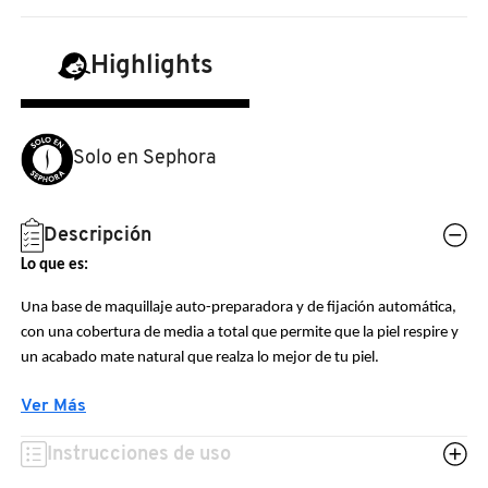
N
BEAUTY OF JOSEON
BRONCEADORES Y
O
Highlights
AUTOBRONCEADORES
BENEFIT COSMETICS
P
TRATAMIENTOS PARA LABIOS
Solo en Sephora
Q
BILLIE EILISH
R
HERRAMIENTAS DE ALTA
Descripción
TECNOLOGÍA
BIODANCE
S
Lo que es:
T
SETS DE VALOR & PARA
Una base de maquillaje auto-preparadora y de fijación automática,
BRIOGEO
con una cobertura de media a total que permite que la piel respire y
REGALAR
U
un acabado mate natural que realza lo mejor de tu piel.
BUMBLE AND BUMBLE
Lo que hace:
V
TAMAÑOS DE VIAJE
Ver Más
Base de maquillaje 3 en 1: prepara, cubre y fija el maquillaje. Sus
W
Instrucciones de uso
BURBERRY
agentes filmógenos avanzados actúan como prebase para
BAÑO Y CUERPO