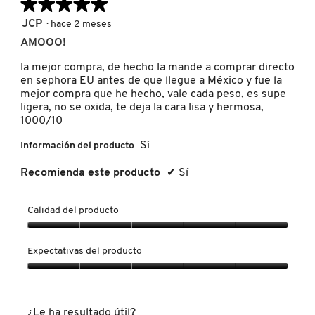
★★★★★
★★★★★
TOM FORD
5
JCP
·
hace 2 meses
de
AMOOO!
5
TONYMOLY
estrellas.
la mejor compra, de hecho la mande a comprar directo
en sephora EU antes de que llegue a México y fue la
mejor compra que he hecho, vale cada peso, es supe
TOO FACED
ligera, no se oxida, te deja la cara lisa y hermosa,
1000/10
Sí
Información del producto
TRULY BEAUTY
Recomienda este producto
✔
Sí
TWEEZERMAN
Calidad del producto
Calidad
URBAN DECAY
del
Expectativas del producto
producto,
5
Expectativas
VALENTINO
de
del
5
producto,
¿Le ha resultado útil?
5