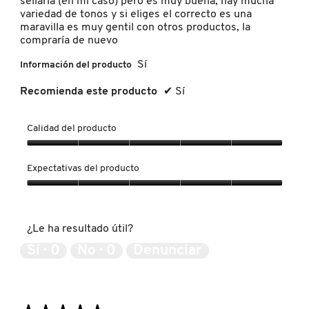
sellarla (en mi caso) pero es muy buena, hay mucha
SKIN 1004
variedad de tonos y si eliges el correcto es una
maravilla es muy gentil con otros productos, la
compraría de nuevo
SMASHBOX
Sí
Información del producto
Recomienda este producto
✔
Sí
SOL DE JANEIRO
Calidad del producto
SUPERGOOP!
Calidad
del
Expectativas del producto
producto,
THE INKEY LIST
5
Expectativas
de
del
5
producto,
¿Le ha resultado útil?
THE ORDINARY
5
de
Sí ·
0
No ·
0
Denunciar
5
TOCOBO