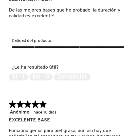
5
estrellas.
De las mejores bases que he probado, la duración y
calidad es excelente!
REDKEN
SARELLY
Calidad del producto
Calidad
del
SEPHORA COLLECTION
producto,
¿Le ha resultado útil?
5
de
Sí ·
1
No ·
0
Denunciar
SEPHORA FAVORITES
5
SHARK
★★★★★
★★★★★
5
Anónimo
·
hace 10 días
de
SHISEIDO
EXCELENTE BASE
5
estrellas.
Funciona genial para piel grasa, aún así hay que