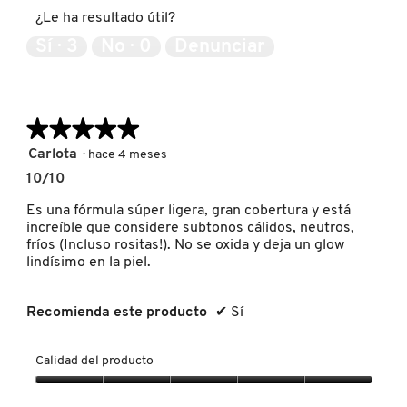
5
producto,
e
a
IT COSMETICS
¿Le ha resultado útil?
5
s
a
de
Sí ·
3
No ·
0
Denunciar
e
c
5
ñ
c
JEAN PAUL GAULTIER
a
i
.
ó
n
★★★★★
★★★★★
JULIETTE HAS A GUN
s
e
5
Carlota
·
hace 4 meses
a
de
10/10
b
5
K18
r
estrellas.
Es una fórmula súper ligera, gran cobertura y está
i
increíble que considere subtonos cálidos, neutros,
r
fríos (Incluso rositas!). No se oxida y deja un glow
KAYALI
á
lindísimo en la piel.
u
n
c
KÉRASTASE
Recomienda este producto
✔
Sí
u
a
d
Calidad del producto
KIEHL’S
r
o
Calidad