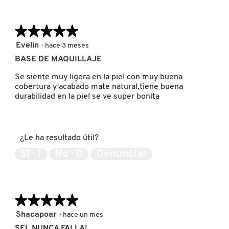
★★★★★
★★★★★
PATRICK TA
5
Evelin
·
hace 3 meses
de
BASE DE MAQUILLAJE
PEACE OUT SKINCARE
5
estrellas.
Se siente muy ligera en la piel con muy buena
cobertura y acabado mate natural,tiene buena
PETER THOMAS ROTH
durabilidad en la piel se ve super bonita
PHLUR
¿Le ha resultado útil?
Sí ·
1
No ·
0
Denunciar
PRADA
RABANNE
★★★★★
★★★★★
5
Shacapoar
·
hace un mes
de
SEL NUNCA FALLA!
RARE BEAUTY