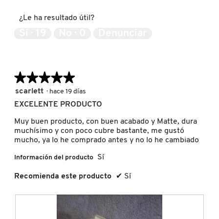
d
del
e
producto,
KYLIE COSMETICS
¿Le ha resultado útil?
d
5
i
de
Sí ·
19
No ·
0
Denunciar
á
5
KYLIE JENNER FRAGRANCES
l
o
g
★★★★★
★★★★★
o
L'ORÉAL PROFESSIONNEL
.
5
scarlett
·
hace 19 días
de
EXCELENTE PRODUCTO
LANCÔME
5
estrellas.
Muy buen producto, con buen acabado y Matte, dura
muchísimo y con poco cubre bastante, me gustó
LANEIGE
mucho, ya lo he comprado antes y no lo he cambiado
Sí
Información del producto
LAURA MERCIER
Recomienda este producto
✔
Sí
LILASH