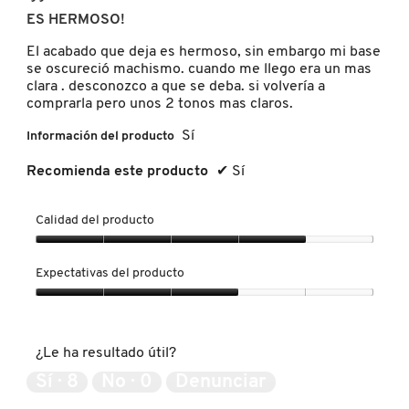
a
de
d
ES HERMOSO!
b
5
i
r
NUXE
estrellas.
á
El acabado que deja es hermoso, sin embargo mi base
i
l
se oscureció machismo. cuando me llego era un mas
r
o
clara . desconozco a que se deba. si volvería a
á
OLAPLEX
g
comprarla pero unos 2 tonos mas claros.
u
o
n
Sí
Información del producto
.
c
OLLIE
u
Recomienda este producto
✔
Sí
a
d
r
Calidad del producto
ONE SIZE
o
d
Calidad
e
del
Expectativas del producto
OUAI HAIRCARE
d
producto,
i
4
Expectativas
á
de
del
l
5
producto,
PAI-SHAU
o
¿Le ha resultado útil?
3
g
de
Sí ·
8
No ·
0
Denunciar
o
5
PATCHOLOGY
.