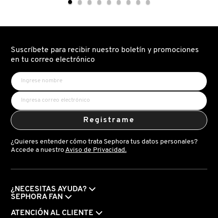
+
CAMO
ZINC
CONCEALER
1%
(CORRECTOR
NUXE
(SÉRUM
LIQUIDO
ANTI-
HIDRATANTE)
IMPERFECCIONES
Y
Suscríbete para recibir nuestro boletín y promociones
CONTROL
OLAPLEX
DE
en tu correo electrónico
POROS)
OLLIE
ONE SIZE
Registrame
¿Quieres entender cómo trata Sephora tus datos personales?
OUAI HAIRCARE
Accede a nuestro
Aviso de Privacidad.
PAI-SHAU
¿NECESITAS AYUDA?
SEPHORA FAN
PATCHOLOGY
ATENCIÓN AL CLIENTE