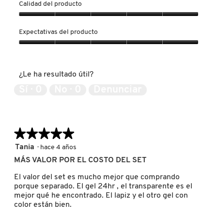
Calidad del producto
Calidad
del
FRESH
Expectativas del producto
producto,
5
Expectativas
de
del
GIORGIO ARMANI
5
producto,
¿Le ha resultado útil?
5
de
Sí ·
0
No ·
0
Denunciar
GIVENCHY
5
GLOSSIER
★★★★★
★★★★★
5
Tania
·
hace 4 años
de
GLOW RECIPE
MÁS VALOR POR EL COSTO DEL SET
5
estrellas.
El valor del set es mucho mejor que comprando
porque separado. El gel 24hr , el transparente es el
GUCCI
mejor qué he encontrado. El lapiz y el otro gel con
color están bien.