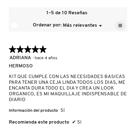
El
es
de
valor
4.8
la
de
1–5 de 10 Reseñas
de
calific
DRUNK ELEPHANT
la
5.
media
≡
calific
?
Ordenar por:
Más relevantes
Menú
es
▼
media
Al
5
pulsar
DYSON
es
de
el
5
siguien
5.
de
★★★★★
★★★★★
botón
se
5.
E.L.F. COSMETICS
actuali
5
ADRIANA
·
hace 4 años
el
de
conten
HERMOSO
5
que
hay
estrellas.
E.L.F. SKIN
KIT QUE CUMPLE CON LAS NECESIDADES BASICAS
a
contin
PARA TENER UNA CEJA LINDA TODOS LOS DIAS, ME
ENCANTA DURA TODO EL DIA Y CREA UN LOOK
ORGANICO, ES MI MAQUILLAJE INDISPENSABLE DE
ESTÉE LAUDER
DIARIO
Sí
Información del producto
FENTY BEAUTY
Recomienda este producto
✔
Sí
FENTY SKIN