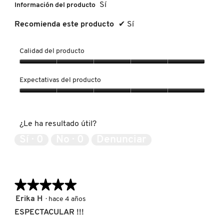
GUERLAIN
Sí
Información del producto
Recomienda este producto
✔
Sí
HUDA BEAUTY
Calidad del producto
HUGO BOSS
Calidad
del
Expectativas del producto
producto,
5
Expectativas
ICONIC LONDON
de
del
5
producto,
¿Le ha resultado útil?
5
ILIA
de
Sí ·
0
No ·
0
Denunciar
5
INNISFREE
★★★★★
★★★★★
5
ISDIN
Erika H
·
hace 4 años
de
ESPECTACULAR !!!
5