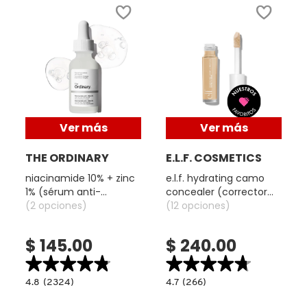
MOROCCANOIL
MOSCHINO
MURAD
Ver más
Ver más
THE ORDINARY
E.L.F. COSMETICS
NARS
niacinamide 10% + zinc
e.l.f. hydrating camo
1% (sérum anti-
concealer (corrector
imperfecciones y
(2 opciones)
liquido hidratante)
(12 opciones)
NATASHA DENONA
control de poros)
$ 145.00
$ 240.00
NEST New York
★★★★★
★★★★★
★★★★★
★★★★★
4.8
4.7
4.8
(2324)
4.7
(266)
read.label
constructor.search.bazaarvoice.read.label
constructor.search.bazaarvoice.read.la
NUDESTIX
NIACINAMIDE
E.L.F.
10%
HYDRATING