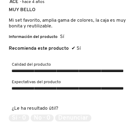
5
ACE
·
hace 4 años
KYLIE COSMETICS
de
MUY BELLO
5
estrellas.
Mi set favorito, amplia gama de colores, la caja es muy
bonita y reutilizable.
KYLIE JENNER FRAGRANCES
Sí
Información del producto
L'ORÉAL PROFESSIONNEL
Recomienda este producto
✔
Sí
Calidad del producto
LANCÔME
Calidad
del
Expectativas del producto
LANEIGE
producto,
5
Expectativas
de
del
5
producto,
LAURA MERCIER
¿Le ha resultado útil?
5
de
Sí ·
0
No ·
0
Denunciar
5
LILASH