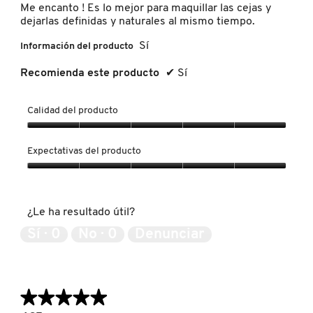
estrellas.
Me encanto ! Es lo mejor para maquillar las cejas y
IT COSMETICS
dejarlas definidas y naturales al mismo tiempo.
Sí
Información del producto
JEAN PAUL GAULTIER
Recomienda este producto
✔
Sí
JULIETTE HAS A GUN
Calidad del producto
Calidad
K18
del
Expectativas del producto
producto,
5
Expectativas
de
del
KAYALI
5
producto,
¿Le ha resultado útil?
5
de
Sí ·
0
No ·
0
Denunciar
KÉRASTASE
5
KIEHL’S
★★★★★
★★★★★