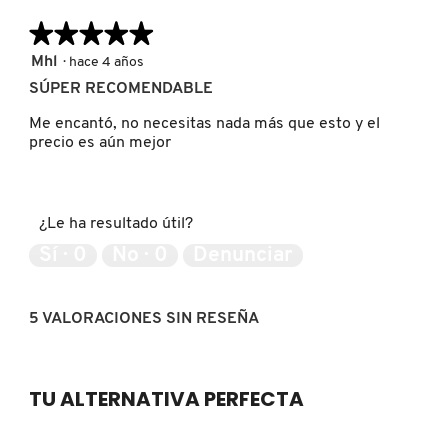
★★★★★
★★★★★
LIVING PROOF
5
Mhl
·
hace 4 años
de
SÚPER RECOMENDABLE
MAC COSMETICS
5
estrellas.
Me encantó, no necesitas nada más que esto y el
precio es aún mejor
MAISON LOUIS MARIE
¿Le ha resultado útil?
MAKEUP BY MARIO
Sí ·
0
No ·
0
Denunciar
MARC JACOBS PERFUMES
5 VALORACIONES SIN RESEÑA
MEDICUBE
TU ALTERNATIVA PERFECTA
MONTBLANC