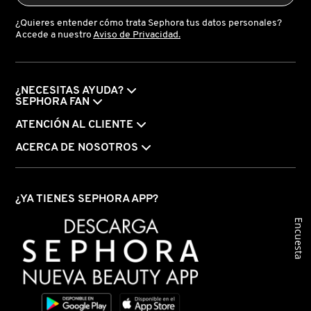
¿Quieres entender cómo trata Sephora tus datos personales?
Accede a nuestro
Aviso de Privacidad.
FRESH
GIORGIO ARMANI
¿NECESITAS AYUDA?
SEPHORA FAN
ATENCIÓN AL CLIENTE
GIVENCHY
ACERCA DE NOSOTROS
GLOSSIER
¿YA TIENES SEPHORA APP?
Encuesta
GLOW RECIPE
GUCCI