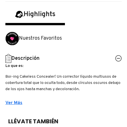
N
BEAUTY OF JOSEON
BRONCEADORES Y
Highlights
O
AUTOBRONCEADORES
BENEFIT COSMETICS
P
TRATAMIENTOS PARA LABIOS
Nuestros Favoritos
Q
BILLIE EILISH
R
HERRAMIENTAS DE ALTA
Descripción
TECNOLOGÍA
BIODANCE
Lo que es:
S
Boi-ing Cakeless Concealer! Un corrector líquido multiusos de
T
SETS DE VALOR & PARA
BRIOGEO
cobertura total que lo oculta todo, desde círculos oscuros debajo
REGALAR
de los ojos hasta manchas y decoloración.
U
BUMBLE AND BUMBLE
Cobertura:
Ver Más
V
TAMAÑOS DE VIAJE
- Completa
W
BURBERRY
LLÉVATE TAMBIÉN
BAÑO Y CUERPO
Acabado: