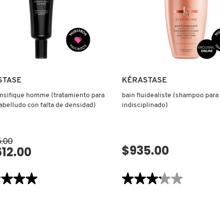
STASE
KÉRASTASE
nsifique homme (tratamiento para
bain fluidealiste (shampoo para
abelludo con falta de densidad)
indisciplinado)
5.00
$935.00
612.00
VISTA RÁPIDA
VISTA RÁPIDA
★★★★
★★★★
★★★★★
★★★★★
3.2
de
5
estrellas.
Leer