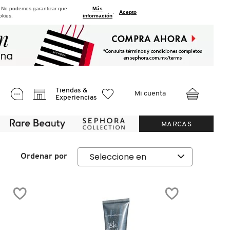
. No podemos garantizar que
Más
.
Acepto
okies.
información
Tiendas &
Mi cuenta
Experiencias
MARCAS
Ordenar por