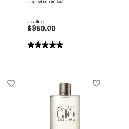
corporal con brillos)
a partir de
$850.00
VISTA RÁPIDA
★★★★★
★★★★★
4.9
de
5
estrellas.
Leer
reseñas
de
SOLEIL
BLANC
SHIMMERING
BODY
OIL
(ACEITE
CORPORAL
CON
BRILLOS)