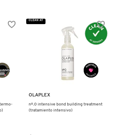
estrellas.
Leer
reseñas
de
SAUVAGE
CLEAN AT
PARFUM
OLAPLEX
 termo-
nº.0 intensive bond building treatment
o)
(tratamiento intensivo)