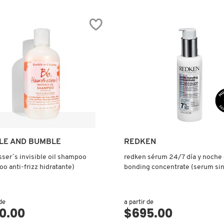
reseñas
de
BAIN
IQUE
FLUIDEALISTE
E
(SHAMPOO
MIENTO
PARA
CABELLO
INDISCIPLINADO)
LUDO
AD)
LE AND BUMBLE
REDKEN
sser´s invisible oil shampoo
redken sérum 24/7 día y noche 
o anti-frizz hidratante)
bonding concentrate (serum si
para cabello dañado con ácido cí
 de
a partir de
0.00
$695.00