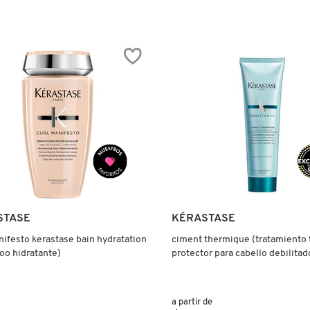
ADORA
CANOIL®
STASE
KÉRASTASE
nifesto kerastase bain hydratation
ciment thermique (tratamiento
o hidratante)
protector para cabello debilitad
a partir de