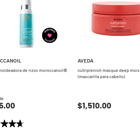
OO
DE
POO
TOILETTE
CADOR
LO
CCANOIL
AVEDA
moldeadora de rizos moroccanoil®
nutriplenish masque deep mois
(mascarilla para cabello)
 de
5.00
$1,510.00
VISTA RÁPIDA
VISTA RÁPIDA
★★★★
★★★★