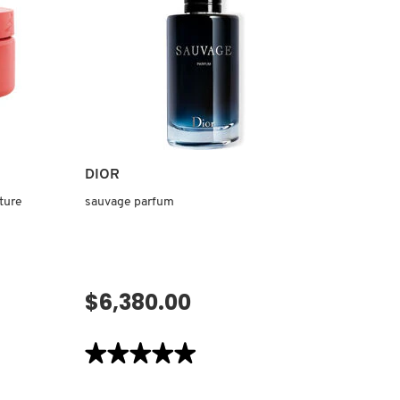
TOILETTE
DIOR
ture
sauvage parfum
$6,380.00
VISTA RÁPIDA
★★★★★
★★★★★
5
de
5