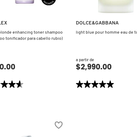
LEX
DOLCE&GABBANA
blonde enhancing toner shampoo
light blue pour homme eau de to
o tonificador para cabello rubio)
a partir de
0.00
$2,990.00
VISTA RÁPIDA
VISTA RÁPIDA
★★★★
★★★★
★★★★★
★★★★★
5
de
5
estrellas.
Leer
reseñas
de
LIGHT
BLUE
E
POUR
CING
HOMME
EAU