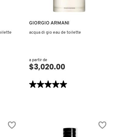
GIORGIO ARMANI
ilette
acqua di gio eau de toilette
a partir de
$3,020.00
VISTA RÁPIDA
★★★★★
★★★★★
5
de
5
estrellas.
Leer
reseñas
de
ACQUA
DI
GIO
EAU
DE