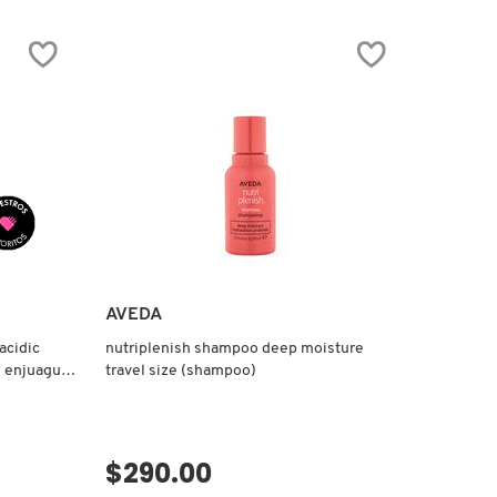
reseñas
de
BB
STRAIGHT
BLOW
DRY
(CREMA
PARA
PEINAR
ALACIADORA
CON
PROTECTOR
DE
CALOR)
AVEDA
acidic
nutriplenish shampoo deep moisture
n enjuague
travel size (shampoo)
trico)
$290.00