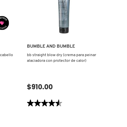
BUMBLE AND BUMBLE
 cabello
bb straight blow dry (crema para peinar
alaciadora con protector de calor)
$910.00
VISTA RÁPIDA
★★★★★
★★★★★
4.5
de
5
estrellas.
Leer