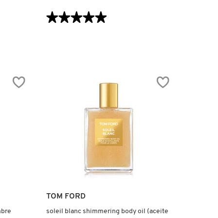
VISTA RÁPIDA
★★★★★
★★★★★
5
de
5
estrellas.
Leer
reseñas
de
NUTRIPLENISH
SHAMPOO
DEEP
MOISTURE
TRAVEL
SIZE
(SHAMPOO)
TOM FORD
mbre
soleil blanc shimmering body oil (aceite