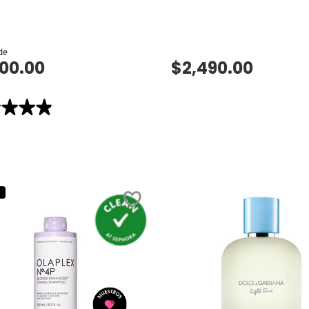
 de
100.00
$2,490.00
VISTA RÁPIDA
VISTA RÁPIDA
★★★★
★★★★
GE
TE