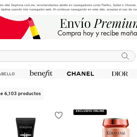
estro sitio Sephora.com.mx, recomendamos abrirlo en navegadores como Firefox, Safari o Chrome
 óptima usando otro navegador web. Al continuar navegando en este sitio, aceptas el uso de co
ABELLO
ABELLO
de 6,103 productos
EXCLUSIVO ONLINE