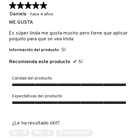
★★★★★
★★★★★
5
Daniela
·
hace 4 años
de
REDKEN
ME GUSTA
5
estrellas.
Es súper linda me gusta mucho pero tiene que aplicar
poquito para que se vea linda
SARELLY
Sí
Información del producto
SEPHORA COLLECTION
Recomienda este producto
✔
Sí
Calidad del producto
SEPHORA FAVORITES
Calidad
del
Expectativas del producto
SHARK
producto,
5
Expectativas
de
del
5
producto,
SHISEIDO
¿Le ha resultado útil?
5
de
Sí ·
3
No ·
3
Denunciar
5