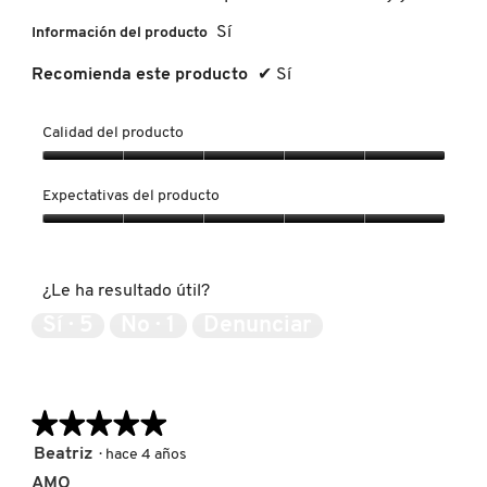
Sí
LIVING PROOF
Información del producto
Recomienda este producto
✔
Sí
MAC COSMETICS
Calidad del producto
Calidad
MAISON LOUIS MARIE
del
Expectativas del producto
producto,
5
Expectativas
MAKEUP BY MARIO
de
del
5
producto,
¿Le ha resultado útil?
5
de
MARC JACOBS PERFUMES
Sí ·
5
No ·
1
Denunciar
5
MEDICUBE
★★★★★
★★★★★
5
Beatriz
·
hace 4 años
MONTBLANC
de
AMO