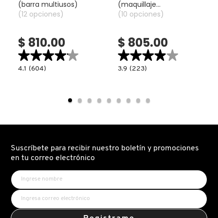
(barra multiusos)
(maquillaje
TOM FORD
(12 opciones)
perfeccionador para
(10 opciones)
rostro)
$ 810.00
$ 805.00
TONYMOLY
★★★★★
★★★★★
★★★★★
★★★★★
4.1
3.9
4.1
(604)
3.9
(223)
TOO FACED
read.label
constructor.search.bazaarvoice.read.label
constructor.search.bazaarvoice.read.la
MULTI-
PERFECTING
STICK
SKIN
LIP
TINT
+
(MAQUILLAJE
TRULY BEAUTY
CHEEK
PERFECCIONADOR
(BARRA
PARA
MULTIUSOS)
ROSTRO)
TWEEZERMAN
Suscríbete para recibir nuestro boletín y promociones
en tu correo electrónico
URBAN DECAY
VALENTINO