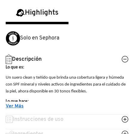
N
BEAUTY OF JOSEON
BRONCEADORES Y
Highlights
O
AUTOBRONCEADORES
BENEFIT COSMETICS
P
Solo en Sephora
TRATAMIENTOS PARA LABIOS
Q
BILLIE EILISH
R
HERRAMIENTAS DE ALTA
Descripción
TECNOLOGÍA
BIODANCE
Lo que es:
S
Un suero clean y teñido que brinda una cobertura ligera y húmeda
T
SETS DE VALOR & PARA
con SPF mineral y niveles activos de ingredientes para el cuidado de
BRIOGEO
la piel, ahora disponible en 30 tonos flexibles.
REGALAR
U
Lo que hace:
BUMBLE AND BUMBLE
Ver Más
V
TAMAÑOS DE VIAJE
Este suero con óxido de zinc no nano brinda protección mineral
liviana contra los rayos UVA, UVB, UVC y la luz azul sin tintes
Instrucciones de uso
W
BURBERRY
blancos. No contiene siliconas, aceite, fragancia ni protector solar
BAÑO Y CUERPO
químico, y está clínicamente probado para no ser Comedogénico y