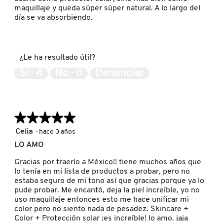
maquillaje y queda súper súper natural. A lo largo del
KYLIE COSMETICS
día se va absorbiendo.
KYLIE JENNER FRAGRANCES
¿Le ha resultado útil?
Sí ·
4
No ·
0
Denunciar
L'ORÉAL PROFESSIONNEL
LANCÔME
★★★★★
★★★★★
5
Celia
·
hace 3 años
LANEIGE
de
LO AMO
5
estrellas.
Gracias por traerlo a México!! tiene muchos años que
lo tenía en mi lista de productos a probar, pero no
LAURA MERCIER
estaba seguro de mi tono así que gracias porque ya lo
pude probar. Me encantó, deja la piel increíble, yo no
uso maquillaje entonces esto me hace unificar mi
LILASH
color pero no siento nada de pesadez. Skincare +
Color + Protección solar ¡es increíble! lo amo. jaja