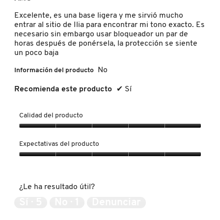
5
estrellas.
Excelente, es una base ligera y me sirvió mucho
MOROCCANOIL
entrar al sitio de Ilia para encontrar mi tono exacto. Es
necesario sin embargo usar bloqueador un par de
horas después de ponérsela, la protección se siente
MOSCHINO
un poco baja
No
Información del producto
MURAD
Recomienda este producto
✔
Sí
NARS
Calidad del producto
Calidad
del
Expectativas del producto
NATASHA DENONA
producto,
5
Expectativas
de
del
5
NEST New York
producto,
¿Le ha resultado útil?
5
de
Sí ·
5
No ·
1
Denunciar
5
NUDESTIX