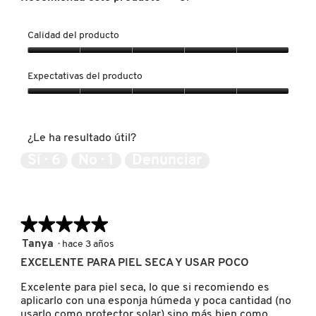
IT COSMETICS
Calidad del producto
JEAN PAUL GAULTIER
Calidad
del
Expectativas del producto
producto,
5
Expectativas
JULIETTE HAS A GUN
de
del
5
producto,
¿Le ha resultado útil?
5
K18
de
Sí ·
6
No ·
1
Denunciar
5
KAYALI
★★★★★
★★★★★
KÉRASTASE
5
Tanya
·
hace 3 años
de
EXCELENTE PARA PIEL SECA Y USAR POCO
5
estrellas.
KIEHL’S
Excelente para piel seca, lo que si recomiendo es
aplicarlo con una esponja húmeda y poca cantidad (no
usarlo como protector solar) sino más bien como