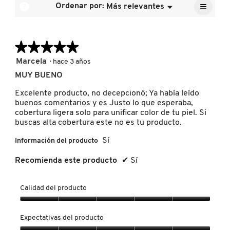
≡
calific
?
Ordenar por:
Más relevantes
Menú
es
▼
media
Al
4.8
pulsar
es
de
el
FRESH
4.9
siguien
5.
de
★★★★★
★★★★★
botón
se
5.
actuali
5
Marcela
·
hace 3 años
GIORGIO ARMANI
el
de
conten
MUY BUENO
5
que
hay
estrellas.
Excelente producto, no decepcionó; Ya había leído
a
GIVENCHY
contin
buenos comentarios y es Justo lo que esperaba,
cobertura ligera solo para unificar color de tu piel. Si
buscas alta cobertura este no es tu producto.
GLOSSIER
Sí
Información del producto
Recomienda este producto
✔
Sí
GLOW RECIPE
Calidad del producto
GUCCI
Calidad
del
Expectativas del producto
producto,