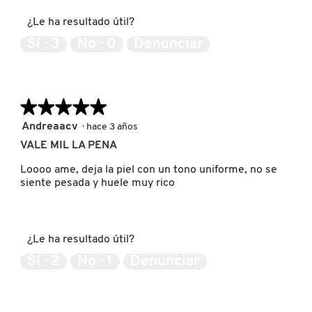
5
producto,
¿Le ha resultado útil?
4
de
PATRICK TA
Sí ·
3
No ·
0
Denunciar
5
PEACE OUT SKINCARE
★★★★★
★★★★★
5
Andreaacv
·
hace 3 años
PETER THOMAS ROTH
de
VALE MIL LA PENA
5
estrellas.
Loooo ame, deja la piel con un tono uniforme, no se
PHLUR
siente pesada y huele muy rico
PRADA
¿Le ha resultado útil?
Sí ·
2
No ·
1
Denunciar
RABANNE
RARE BEAUTY