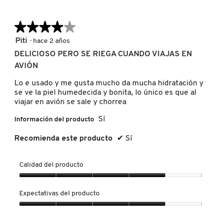
NUXE
★★★★★
★★★★★
4
Piti
·
hace 2 años
de
DELICIOSO PERO SE RIEGA CUANDO VIAJAS EN
OLAPLEX
5
AVIÓN
estrellas.
Lo e usado y me gusta mucho da mucha hidratación y
OLLIE
se ve la piel humedecida y bonita, lo único es que al
viajar en avión se sale y chorrea
Sí
ONE SIZE
Información del producto
Recomienda este producto
✔
Sí
OUAI HAIRCARE
Calidad del producto
Calidad
PAI-SHAU
del
Expectativas del producto
producto,
4
Expectativas
PATCHOLOGY
de
del