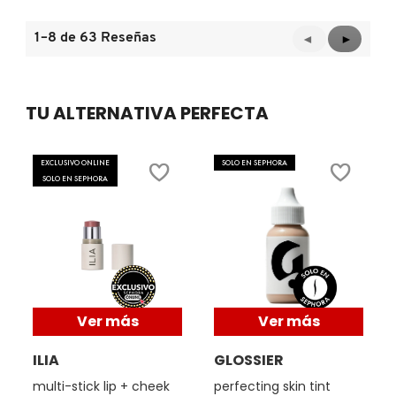
SKIN 1004
1–8 de 63 Reseñas
Anterior
◄
Siguient
►
Reviews
Reviews
SMASHBOX
TU ALTERNATIVA PERFECTA
SOL DE JANEIRO
EXCLUSIVO ONLINE
SOLO EN SEPHORA
SUPERGOOP!
SOLO EN SEPHORA
THE INKEY LIST
THE ORDINARY
Ver más
Ver más
TOCOBO
ILIA
GLOSSIER
multi-stick lip + cheek
perfecting skin tint