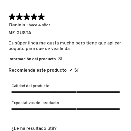
★★★★★
★★★★★
REDKEN
5
Daniela
·
hace 4 años
de
ME GUSTA
5
SARELLY
estrellas.
Es súper linda me gusta mucho pero tiene que aplicar
poquito para que se vea linda
SEPHORA COLLECTION
Sí
Información del producto
Recomienda este producto
✔
Sí
SEPHORA FAVORITES
Calidad del producto
SHARK
Calidad
del
Expectativas del producto
producto,
5
Expectativas
SHISEIDO
de
del
5
producto,
¿Le ha resultado útil?
5