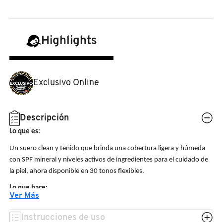
N
BEAUTY OF JOSEON
BRONCEADORES Y
O
AUTOBRONCEADORES
Highlights
BENEFIT COSMETICS
P
TRATAMIENTOS PARA LABIOS
Q
BILLIE EILISH
Exclusivo Online
R
HERRAMIENTAS DE ALTA
TECNOLOGÍA
BIODANCE
S
Descripción
Lo que es:
T
SETS DE VALOR & PARA
BRIOGEO
Un suero clean y teñido que brinda una cobertura ligera y húmeda
REGALAR
con SPF mineral y niveles activos de ingredientes para el cuidado de
U
la piel, ahora disponible en 30 tonos flexibles.
BUMBLE AND BUMBLE
V
TAMAÑOS DE VIAJE
Lo que hace:
Ver Más
Este suero con óxido de zinc no nano brinda protección mineral
W
BURBERRY
liviana contra los rayos UVA, UVB, UVC y la luz azul sin tintes
BAÑO Y CUERPO
Instrucciones de uso