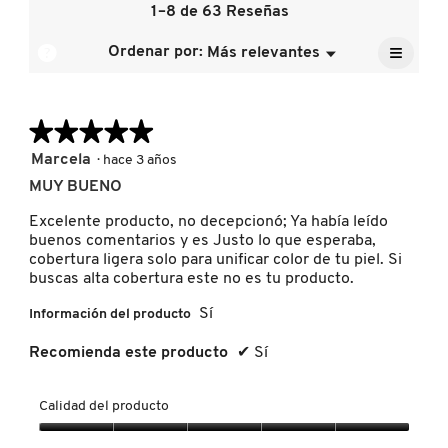
de
1–8 de 63 Reseñas
de
calific
la
5.
media
≡
calific
?
Ordenar por:
Más relevantes
Menú
es
▼
FRESH
media
Al
4.8
pulsar
es
de
el
4.9
siguien
5.
de
★★★★★
★★★★★
GIORGIO ARMANI
botón
se
5.
actuali
5
Marcela
·
hace 3 años
el
de
conten
MUY BUENO
GIVENCHY
5
que
hay
estrellas.
Excelente producto, no decepcionó; Ya había leído
a
contin
buenos comentarios y es Justo lo que esperaba,
GLOSSIER
cobertura ligera solo para unificar color de tu piel. Si
buscas alta cobertura este no es tu producto.
Sí
Información del producto
GLOW RECIPE
Recomienda este producto
✔
Sí
GUCCI
Calidad del producto
Calidad