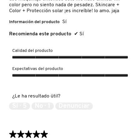
color pero no siento nada de pesadez. Skincare +
LIVING PROOF
Color + Protección solar ¡es increíble! lo amo. jaja
Sí
Información del producto
MAC COSMETICS
Recomienda este producto
✔
Sí
MAISON LOUIS MARIE
Calidad del producto
Calidad
del
Expectativas del producto
MAKEUP BY MARIO
producto,
5
Expectativas
de
del
5
MARC JACOBS PERFUMES
producto,
¿Le ha resultado útil?
5
de
Sí ·
5
No ·
1
Denunciar
5
MEDICUBE
MONTBLANC
★★★★★
★★★★★