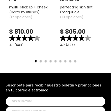
TOM FORD
multi-stick lip + cheek
perfecting skin tint
(barra multiusos)
(maquillaje
(12 opciones)
perfeccionador para
(10 opciones)
TONYMOLY
rostro)
$ 810.00
$ 805.00
TOO FACED
★★★★★
★★★★★
★★★★★
★★★★★
4.1
3.9
4.1
(604)
3.9
(223)
read.label
constructor.search.bazaarvoice.read.label
constructor.search.bazaarvoice.read.la
MULTI-
PERFECTING
TRULY BEAUTY
STICK
SKIN
LIP
TINT
+
(MAQUILLAJE
CHEEK
PERFECCIONADOR
(BARRA
PARA
TWEEZERMAN
MULTIUSOS)
ROSTRO)
URBAN DECAY
Suscríbete para recibir nuestro boletín y promociones
en tu correo electrónico
VALENTINO