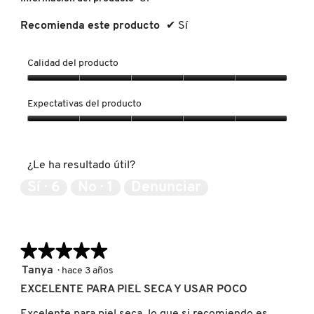
IT COSMETICS
Recomienda este producto
✔
Sí
JEAN PAUL GAULTIER
Calidad del producto
Calidad
del
JULIETTE HAS A GUN
Expectativas del producto
producto,
5
Expectativas
de
del
K18
5
producto,
¿Le ha resultado útil?
5
de
Sí ·
6
No ·
1
Denunciar
KAYALI
5
KÉRASTASE
★★★★★
★★★★★
5
Tanya
·
hace 3 años
de
KIEHL’S
EXCELENTE PARA PIEL SECA Y USAR POCO
5
estrellas.
Excelente para piel seca, lo que si recomiendo es