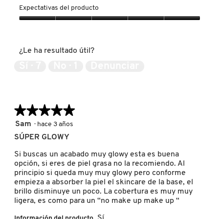
GUERLAIN
del
Expectativas del producto
producto,
5
Expectativas
de
del
HUDA BEAUTY
5
producto,
¿Le ha resultado útil?
5
de
Sí ·
7
No ·
1
Denunciar
HUGO BOSS
5
ICONIC LONDON
★★★★★
★★★★★
5
Sam
·
hace 3 años
ILIA
de
SÚPER GLOWY
5
estrellas.
Si buscas un acabado muy glowy esta es buena
INNISFREE
opción, si eres de piel grasa no la recomiendo. Al
principio si queda muy muy glowy pero conforme
empieza a absorber la piel el skincare de la base, el
brillo disminuye un poco. La cobertura es muy muy
ISDIN
ligera, es como para un “no make up make up “
Sí
Información del producto