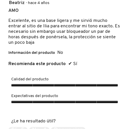
5
Beatriz
·
hace 4 años
de
AMO
MOROCCANOIL
5
estrellas.
Excelente, es una base ligera y me sirvió mucho
entrar al sitio de Ilia para encontrar mi tono exacto. Es
MOSCHINO
necesario sin embargo usar bloqueador un par de
horas después de ponérsela, la protección se siente
un poco baja
MURAD
No
Información del producto
Recomienda este producto
✔
Sí
NARS
Calidad del producto
NATASHA DENONA
Calidad
del
Expectativas del producto
producto,
NEST New York
5
Expectativas
de
del
5
producto,
¿Le ha resultado útil?
5
NUDESTIX
de