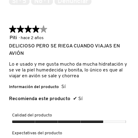
Sí ·
5
No ·
1
Denunciar
5
NUXE
★★★★★
★★★★★
OLAPLEX
4
Piti
·
hace 2 años
de
DELICIOSO PERO SE RIEGA CUANDO VIAJAS EN
5
AVIÓN
OLLIE
estrellas.
Lo e usado y me gusta mucho da mucha hidratación y
se ve la piel humedecida y bonita, lo único es que al
ONE SIZE
viajar en avión se sale y chorrea
Sí
Información del producto
OUAI HAIRCARE
Recomienda este producto
✔
Sí
PAI-SHAU
Calidad del producto
Calidad
del
Expectativas del producto
PATCHOLOGY
producto,