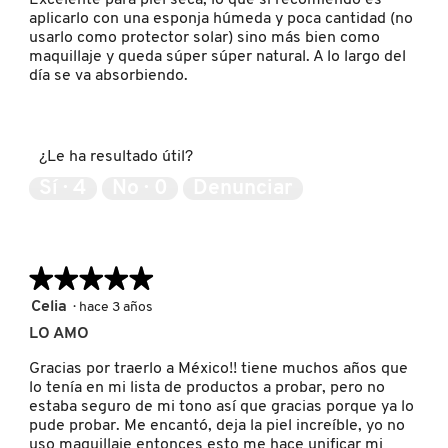
aplicarlo con una esponja húmeda y poca cantidad (no
KYLIE COSMETICS
usarlo como protector solar) sino más bien como
maquillaje y queda súper súper natural. A lo largo del
día se va absorbiendo.
KYLIE JENNER FRAGRANCES
L'ORÉAL PROFESSIONNEL
¿Le ha resultado útil?
Sí ·
4
No ·
0
Denunciar
LANCÔME
★★★★★
★★★★★
LANEIGE
5
Celia
·
hace 3 años
de
LO AMO
5
LAURA MERCIER
estrellas.
Gracias por traerlo a México!! tiene muchos años que
lo tenía en mi lista de productos a probar, pero no
estaba seguro de mi tono así que gracias porque ya lo
LILASH
pude probar. Me encantó, deja la piel increíble, yo no
uso maquillaje entonces esto me hace unificar mi