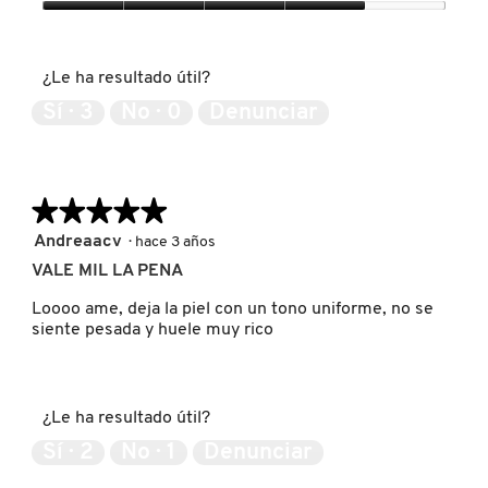
4
Expectativas
de
del
5
PATRICK TA
producto,
¿Le ha resultado útil?
4
de
Sí ·
3
No ·
0
Denunciar
5
PEACE OUT SKINCARE
PETER THOMAS ROTH
★★★★★
★★★★★
5
Andreaacv
·
hace 3 años
de
VALE MIL LA PENA
PHLUR
5
estrellas.
Loooo ame, deja la piel con un tono uniforme, no se
siente pesada y huele muy rico
PRADA
RABANNE
¿Le ha resultado útil?
Sí ·
2
No ·
1
Denunciar
RARE BEAUTY