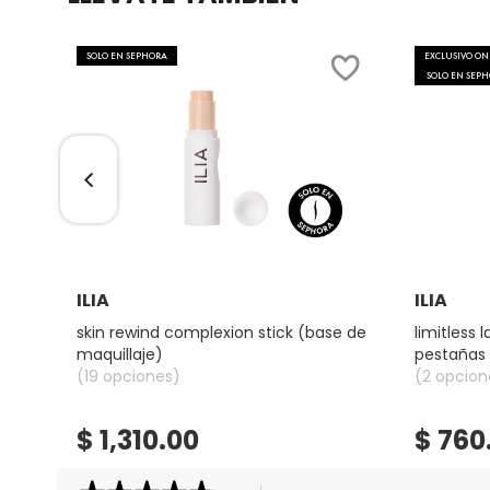
COMMODITY
SOLO EN SEPHORA
EXCLUSIVO ON
SOLO EN SEP
DERMALOGICA
DIOR
DIOR BACKSTAGE
Ver más
ILIA
ILIA
skin rewind complexion stick (base de
limitless
DOLCE&GABBANA
dio)
maquillaje)
pestañas 
(19 opciones)
(2 opcion
DR. DENNIS GROSS SKINCARE
$ 1,310.00
$ 760
DR. JART+