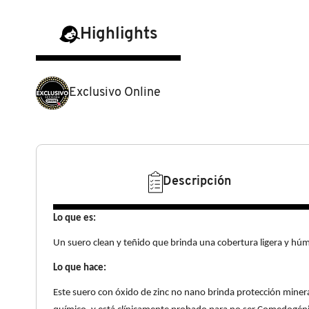
N
BEAUTY OF JOSEON
BRONCEADORES Y
Highlights
O
AUTOBRONCEADORES
BENEFIT COSMETICS
P
TRATAMIENTOS PARA LABIOS
Exclusivo Online
Q
BILLIE EILISH
R
HERRAMIENTAS DE ALTA
TECNOLOGÍA
BIODANCE
S
Descripción
T
SETS DE VALOR & PARA
BRIOGEO
REGALAR
Lo que es:
U
Un suero clean y teñido que brinda una cobertura ligera y húme
BUMBLE AND BUMBLE
V
TAMAÑOS DE VIAJE
Lo que hace:
W
BURBERRY
Este suero con óxido de zinc no nano brinda protección mineral 
BAÑO Y CUERPO