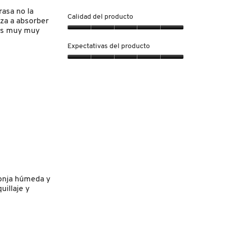
rasa no la
Calidad del producto
za a absorber
a es muy muy
Calidad
del
Expectativas del producto
producto,
5
Expectativas
de
del
5
producto,
5
de
5
ponja húmeda y
illaje y