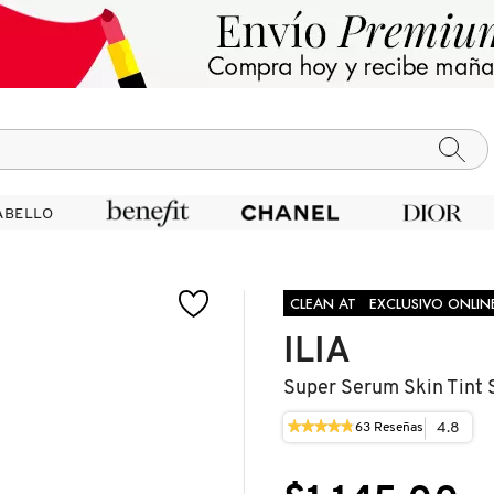
ABELLO
ABELLO
CLEAN AT
EXCLUSIVO ONLIN
ILIA
Super Serum Skin Tint 
★★★★★
★★★★★
4.8
63
Reseñas
Esta
4.8
acción
de
le
5
llevará