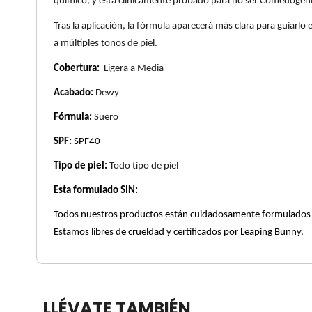
químico, y está clínicamente probado para no ser Comedogénic
X
CALVIN KLEIN
Tras la aplicación, la fórmula aparecerá más clara para guiarl
INGREDIENTES ACTIVOS DE
Y
a múltiples tonos de piel.
SKINCARE
Cobertura:
Ligera a Media
CAROLINA HERRERA
Z
Acabado:
Dewy
#
CAUDALIE
Fórmula:
Suero
SPF:
SPF40
CHANEL
Tipo de piel:
Todo tipo de piel
Esta formulado SIN:
CHARLOTTE TILBURY
Todos nuestros productos están cuidadosamente formulados sin 
Estamos libres de crueldad y certificados por Leaping Bunny.
CLARINS
CLINIQUE
LLÉVATE TAMBIÉN