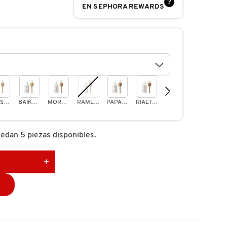
?
EN SEPHORA REWARDS
KAI ST6.5
BAIKAL ST9.5
MORGAT ST11.5
RAMLA BAY ST12.5
PAPAKOLEA ST12.75
RIALTO ST13.5
HONOPU ST14.5
JARDIN ST16.5
edan 5 piezas disponibles.