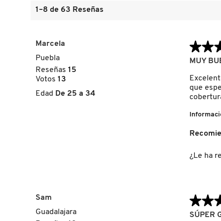
1–8 de 63 Reseñas
FRESH
Marcela
★★
★★
Puebla
5
MUY BU
GIORGIO ARMANI
de
Reseñas
15
5
Excelent
Votos
13
estrellas.
que esper
Edad
De 25 a 34
GIVENCHY
cobertur
Informaci
GLOSSIER
Recomie
¿Le ha re
GLOW RECIPE
GUCCI
Sam
★★
★★
Guadalajara
5
SÚPER 