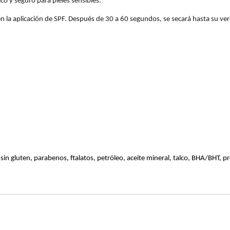
o y seguro para pieles sensibles.
o en la aplicación de SPF. Después de 30 a 60 segundos, se secará hasta su v
gluten, parabenos, ftalatos, petróleo, aceite mineral, talco, BHA/BHT, prop