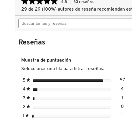
★★★★★
★★★★★
4.8
63 reseñas
Esta
acción
29 de 29 (100%) autores de reseña recomiendan es
4.8
le
de
DRUNK ELEPHANT
Buscar
llevará
5
estrellas.
temas
a
Leer
y
reseñas.
reseñas
DYSON
reseñas
de
Reseñas
SUPER
SERUM
SKIN
E.L.F. COSMETICS
TINT
Muestra de puntuación
SPF
40
Seleccionar una fila para filtrar reseñas.
(SUERO
E.L.F. SKIN
CON
estrellas
57
COLOR)
5
★
57 
Sel
estrellas
4
4
★
4 r
Sele
ESTÉE LAUDER
estrellas
1
3
★
1 re
Sele
estrellas
0
2
★
0 r
Sele
FENTY BEAUTY
estrellas
1
1
★
1 re
Sele
FENTY SKIN