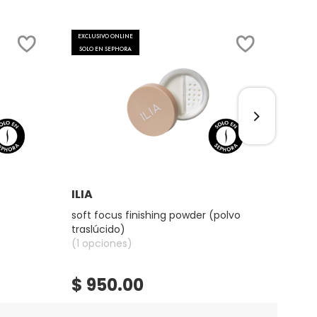
EXCLUSIVO ONLINE
EXCLU
SOLO EN SEPHORA
SOLO 
Ver más
ILIA
ILIA
soft focus finishing powder (polvo
true 
traslúcido)
en su
(1 opciones)
(19 o
$ 950.00
$ 7