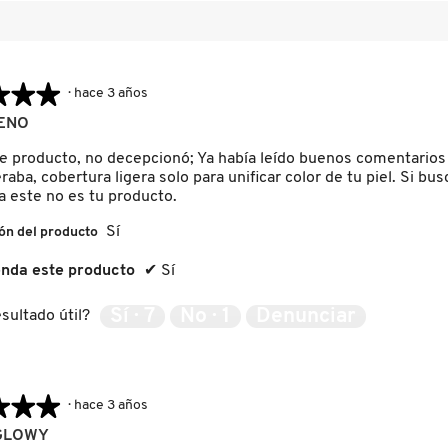
★★★
★★★
·
hace 3 años
ENO
e producto, no decepcionó; Ya había leído buenos comentarios 
aba, cobertura ligera solo para unificar color de tu piel. Si bus
a este no es tu producto.
Sí
ón del producto
nda este producto
✔
Sí
Sí ·
7
No ·
1
Denunciar
sultado útil?
★★★
★★★
·
hace 3 años
GLOWY