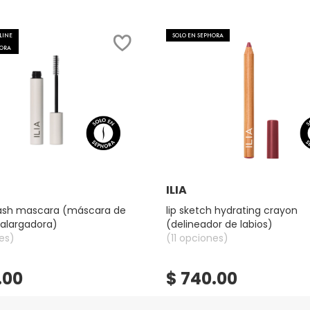
LINE
SOLO EN SEPHORA
HORA
Ver más
Ver más
ILIA
 lash mascara (máscara de
lip sketch hydrating crayon
alargadora)
(delineador de labios)
es)
(11 opciones)
.00
$ 740.00