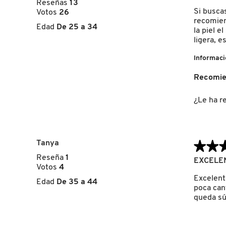
GUERLAIN
de
Reseñas
13
5
Si busca
Votos
26
estrellas.
recomien
Edad
De 25 a 34
la piel e
HUDA BEAUTY
ligera, 
Informaci
HUGO BOSS
Recomie
¿Le ha re
ICONIC LONDON
ILIA
Tanya
★★
★★
Reseña
1
5
EXCELEN
INNISFREE
Votos
4
de
5
Excelent
Edad
De 35 a 44
estrellas.
poca can
queda súp
ISDIN