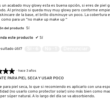
s un acabado muy glowy esta es buena opción, si eres de piel g
do. Al principio si queda muy muy glowy pero conforme empie
l skincare de la base, el brillo disminuye un poco. La cobertur
es como para un “no make up make up “
Sí
ón del producto
nda este producto
✔
Sí
Sí ·
6
No ·
1
Denunciar
sultado útil?
★★★
★★★
·
hace 3 años
TE PARA PIEL SECA Y USAR POCO
e para piel seca, lo que si recomiendo es aplicarlo con una es
tidad (no usarlo como protector solar) sino más bien como maqu
er súper natural. A lo largo del día se va absorbiendo.