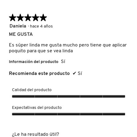
★★★★★
★★★★★
REDKEN
5
Daniela
·
hace 4 años
de
ME GUSTA
5
SARELLY
estrellas.
Es súper linda me gusta mucho pero tiene que aplicar
poquito para que se vea linda
SEPHORA COLLECTION
Sí
Información del producto
Recomienda este producto
✔
Sí
SEPHORA FAVORITES
Calidad del producto
SHARK
Calidad
del
Expectativas del producto
producto,
5
Expectativas
SHISEIDO
de
del
5
producto,
¿Le ha resultado útil?
5