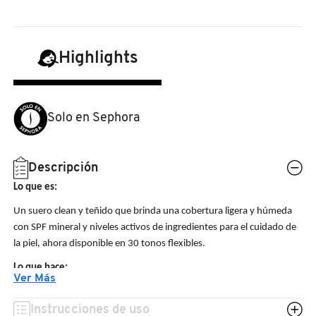
N
BEAUTY OF JOSEON
BRONCEADORES Y
O
AUTOBRONCEADORES
Highlights
BENEFIT COSMETICS
P
TRATAMIENTOS PARA LABIOS
Q
BILLIE EILISH
Solo en Sephora
R
HERRAMIENTAS DE ALTA
TECNOLOGÍA
BIODANCE
S
Descripción
Lo que es:
T
SETS DE VALOR & PARA
BRIOGEO
Un suero clean y teñido que brinda una cobertura ligera y húmeda
REGALAR
con SPF mineral y niveles activos de ingredientes para el cuidado de
U
la piel, ahora disponible en 30 tonos flexibles.
BUMBLE AND BUMBLE
V
TAMAÑOS DE VIAJE
Lo que hace:
Ver Más
Este suero con óxido de zinc no nano brinda protección mineral
W
BURBERRY
liviana contra los rayos UVA, UVB, UVC y la luz azul sin tintes
BAÑO Y CUERPO
Instrucciones de uso