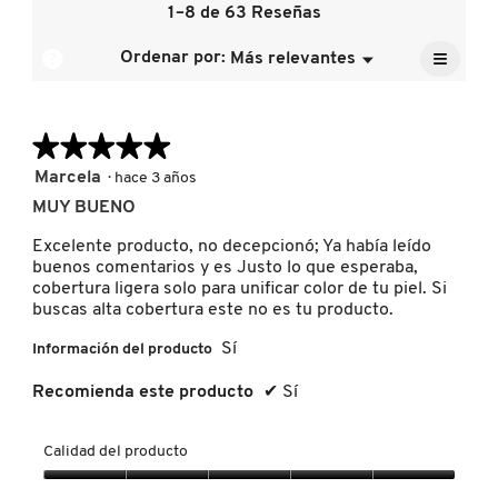
de
1–8 de 63 Reseñas
de
calific
la
5.
media
≡
calific
?
Ordenar por:
Más relevantes
Menú
es
▼
FRESH
media
Al
4.8
pulsar
es
de
el
4.9
siguien
5.
de
★★★★★
★★★★★
GIORGIO ARMANI
botón
se
5.
actuali
5
Marcela
·
hace 3 años
el
de
conten
MUY BUENO
GIVENCHY
5
que
hay
estrellas.
Excelente producto, no decepcionó; Ya había leído
a
contin
buenos comentarios y es Justo lo que esperaba,
GLOSSIER
cobertura ligera solo para unificar color de tu piel. Si
buscas alta cobertura este no es tu producto.
Sí
Información del producto
GLOW RECIPE
Recomienda este producto
✔
Sí
GUCCI
Calidad del producto
Calidad