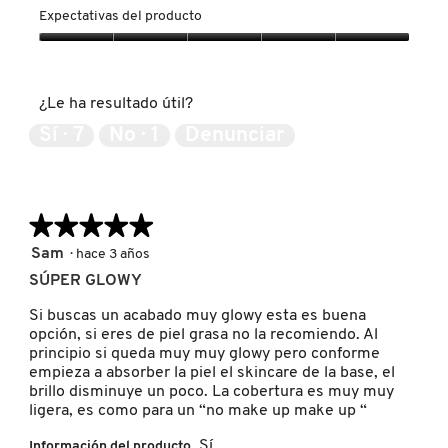
GUERLAIN
del
Expectativas del producto
producto,
5
Expectativas
de
del
HUDA BEAUTY
5
producto,
¿Le ha resultado útil?
5
de
Sí ·
7
No ·
1
Denunciar
HUGO BOSS
5
ICONIC LONDON
★★★★★
★★★★★
5
Sam
·
hace 3 años
ILIA
de
SÚPER GLOWY
5
estrellas.
Si buscas un acabado muy glowy esta es buena
INNISFREE
opción, si eres de piel grasa no la recomiendo. Al
principio si queda muy muy glowy pero conforme
empieza a absorber la piel el skincare de la base, el
brillo disminuye un poco. La cobertura es muy muy
ISDIN
ligera, es como para un “no make up make up “
Sí
Información del producto