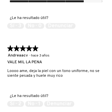
4
Expectativas
de
del
5
PATRICK TA
producto,
¿Le ha resultado útil?
4
de
Sí ·
3
No ·
0
Denunciar
5
PEACE OUT SKINCARE
PETER THOMAS ROTH
★★★★★
★★★★★
5
Andreaacv
·
hace 3 años
de
VALE MIL LA PENA
PHLUR
5
estrellas.
Loooo ame, deja la piel con un tono uniforme, no se
siente pesada y huele muy rico
PRADA
RABANNE
¿Le ha resultado útil?
Sí ·
2
No ·
1
Denunciar
RARE BEAUTY