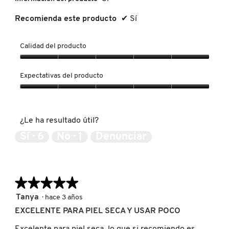
IT COSMETICS
Recomienda este producto
✔
Sí
JEAN PAUL GAULTIER
Calidad del producto
Calidad
del
JULIETTE HAS A GUN
Expectativas del producto
producto,
5
Expectativas
de
del
K18
5
producto,
¿Le ha resultado útil?
5
de
Sí ·
6
No ·
1
Denunciar
KAYALI
5
KÉRASTASE
★★★★★
★★★★★
5
Tanya
·
hace 3 años
de
KIEHL’S
EXCELENTE PARA PIEL SECA Y USAR POCO
5
estrellas.
Excelente para piel seca, lo que si recomiendo es