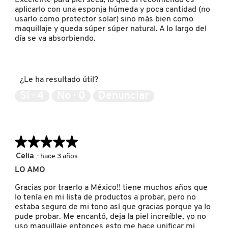
aplicarlo con una esponja húmeda y poca cantidad (no
KYLIE COSMETICS
usarlo como protector solar) sino más bien como
maquillaje y queda súper súper natural. A lo largo del
día se va absorbiendo.
KYLIE JENNER FRAGRANCES
L'ORÉAL PROFESSIONNEL
¿Le ha resultado útil?
Sí ·
4
No ·
0
Denunciar
LANCÔME
★★★★★
★★★★★
LANEIGE
5
Celia
·
hace 3 años
de
LO AMO
5
LAURA MERCIER
estrellas.
Gracias por traerlo a México!! tiene muchos años que
lo tenía en mi lista de productos a probar, pero no
estaba seguro de mi tono así que gracias porque ya lo
LILASH
pude probar. Me encantó, deja la piel increíble, yo no
uso maquillaje entonces esto me hace unificar mi