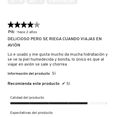
Sí ·
5
No ·
1
Denunciar
5
NUXE
★★★★★
★★★★★
OLAPLEX
4
Piti
·
hace 2 años
de
DELICIOSO PERO SE RIEGA CUANDO VIAJAS EN
5
AVIÓN
OLLIE
estrellas.
Lo e usado y me gusta mucho da mucha hidratación y
se ve la piel humedecida y bonita, lo único es que al
ONE SIZE
viajar en avión se sale y chorrea
Sí
Información del producto
OUAI HAIRCARE
Recomienda este producto
✔
Sí
PAI-SHAU
Calidad del producto
Calidad
del
Expectativas del producto
PATCHOLOGY
producto,