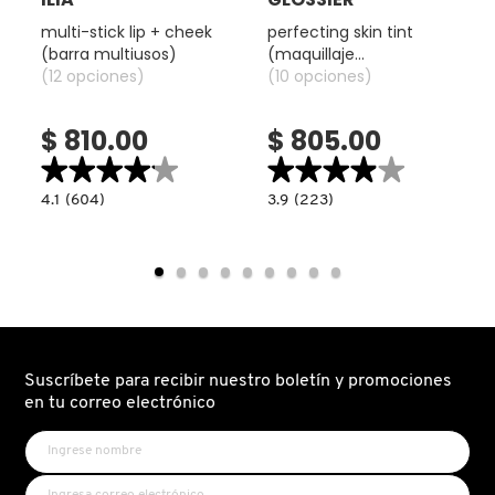
TOM FORD
multi-stick lip + cheek
perfecting skin tint
(barra multiusos)
(maquillaje
(12 opciones)
perfeccionador para
(10 opciones)
TONYMOLY
rostro)
$ 810.00
$ 805.00
TOO FACED
★★★★★
★★★★★
★★★★★
★★★★★
4.1
3.9
4.1
(604)
3.9
(223)
read.label
constructor.search.bazaarvoice.read.label
constructor.search.bazaarvoice.read.la
MULTI-
PERFECTING
TRULY BEAUTY
STICK
SKIN
LIP
TINT
+
(MAQUILLAJE
CHEEK
PERFECCIONADOR
(BARRA
PARA
TWEEZERMAN
MULTIUSOS)
ROSTRO)
URBAN DECAY
Suscríbete para recibir nuestro boletín y promociones
en tu correo electrónico
VALENTINO