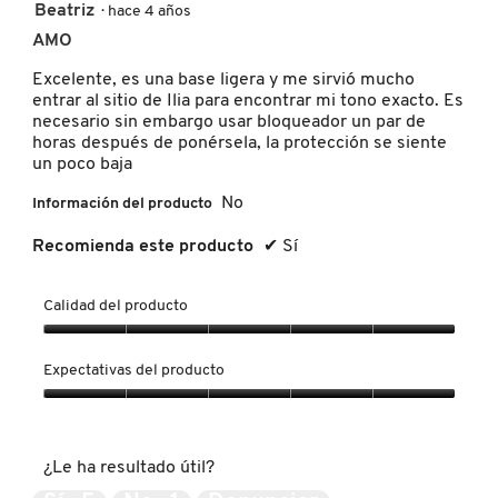
5
Beatriz
·
hace 4 años
de
AMO
MOROCCANOIL
5
estrellas.
Excelente, es una base ligera y me sirvió mucho
entrar al sitio de Ilia para encontrar mi tono exacto. Es
MOSCHINO
necesario sin embargo usar bloqueador un par de
horas después de ponérsela, la protección se siente
un poco baja
MURAD
No
Información del producto
Recomienda este producto
✔
Sí
NARS
Calidad del producto
NATASHA DENONA
Calidad
del
Expectativas del producto
producto,
NEST New York
5
Expectativas
de
del
5
producto,
¿Le ha resultado útil?
5
NUDESTIX
de