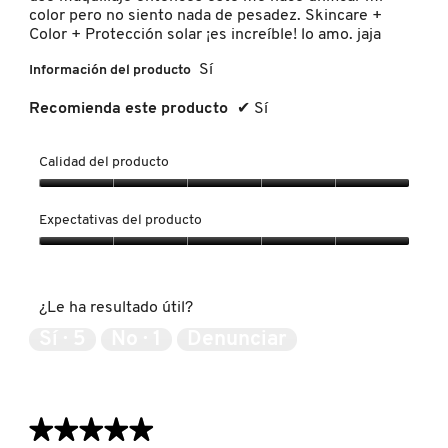
color pero no siento nada de pesadez. Skincare +
LIVING PROOF
Color + Protección solar ¡es increíble! lo amo. jaja
Sí
Información del producto
MAC COSMETICS
Recomienda este producto
✔
Sí
MAISON LOUIS MARIE
Calidad del producto
Calidad
del
Expectativas del producto
MAKEUP BY MARIO
producto,
5
Expectativas
de
del
5
MARC JACOBS PERFUMES
producto,
¿Le ha resultado útil?
5
de
Sí ·
5
No ·
1
Denunciar
5
MEDICUBE
MONTBLANC
★★★★★
★★★★★