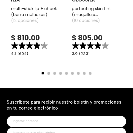
TOM FORD
multi-stick lip + cheek
perfecting skin tint
(barra multiusos)
(maquillaje
(12 opciones)
perfeccionador para
(10 opciones)
TONYMOLY
rostro)
$ 810.00
$ 805.00
TOO FACED
★★★★★
★★★★★
★★★★★
★★★★★
4.1
3.9
4.1
(604)
3.9
(223)
read.label
constructor.search.bazaarvoice.read.label
constructor.search.bazaarvoice.read.la
MULTI-
PERFECTING
TRULY BEAUTY
STICK
SKIN
LIP
TINT
+
(MAQUILLAJE
CHEEK
PERFECCIONADOR
(BARRA
PARA
TWEEZERMAN
MULTIUSOS)
ROSTRO)
URBAN DECAY
Suscríbete para recibir nuestro boletín y promociones
en tu correo electrónico
VALENTINO