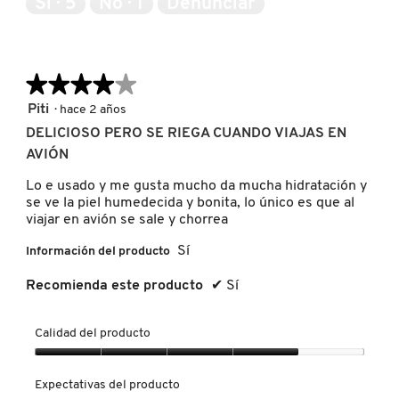
Sí ·
5
No ·
1
Denunciar
5
NUXE
★★★★★
★★★★★
OLAPLEX
4
Piti
·
hace 2 años
de
DELICIOSO PERO SE RIEGA CUANDO VIAJAS EN
5
AVIÓN
OLLIE
estrellas.
Lo e usado y me gusta mucho da mucha hidratación y
se ve la piel humedecida y bonita, lo único es que al
ONE SIZE
viajar en avión se sale y chorrea
Sí
Información del producto
OUAI HAIRCARE
Recomienda este producto
✔
Sí
PAI-SHAU
Calidad del producto
Calidad
del
Expectativas del producto
PATCHOLOGY
producto,