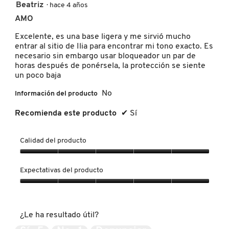
5
Beatriz
·
hace 4 años
de
AMO
MOROCCANOIL
5
estrellas.
Excelente, es una base ligera y me sirvió mucho
entrar al sitio de Ilia para encontrar mi tono exacto. Es
MOSCHINO
necesario sin embargo usar bloqueador un par de
horas después de ponérsela, la protección se siente
un poco baja
MURAD
No
Información del producto
Recomienda este producto
✔
Sí
NARS
Calidad del producto
NATASHA DENONA
Calidad
del
Expectativas del producto
producto,
NEST New York
5
Expectativas
de
del
5
producto,
¿Le ha resultado útil?
5
NUDESTIX
de