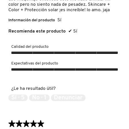
color pero no siento nada de pesadez. Skincare +
LIVING PROOF
Color + Protección solar ¡es increíble! lo amo. jaja
Sí
Información del producto
MAC COSMETICS
Recomienda este producto
✔
Sí
MAISON LOUIS MARIE
Calidad del producto
Calidad
del
Expectativas del producto
MAKEUP BY MARIO
producto,
5
Expectativas
de
del
5
MARC JACOBS PERFUMES
producto,
¿Le ha resultado útil?
5
de
Sí ·
5
No ·
1
Denunciar
5
MEDICUBE
MONTBLANC
★★★★★
★★★★★