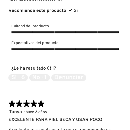
IT COSMETICS
Recomienda este producto
✔
Sí
JEAN PAUL GAULTIER
Calidad del producto
Calidad
del
JULIETTE HAS A GUN
Expectativas del producto
producto,
5
Expectativas
de
del
K18
5
producto,
¿Le ha resultado útil?
5
de
Sí ·
6
No ·
1
Denunciar
KAYALI
5
KÉRASTASE
★★★★★
★★★★★
5
Tanya
·
hace 3 años
de
KIEHL’S
EXCELENTE PARA PIEL SECA Y USAR POCO
5
estrellas.
Excelente para piel seca, lo que si recomiendo es