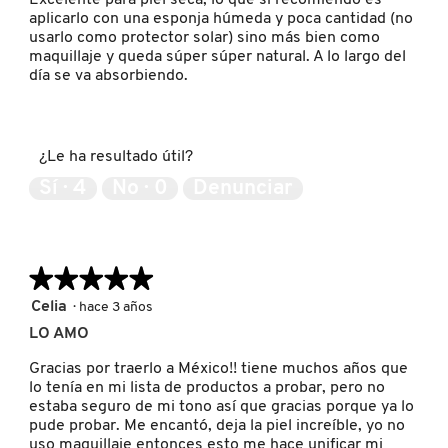
aplicarlo con una esponja húmeda y poca cantidad (no
KYLIE COSMETICS
usarlo como protector solar) sino más bien como
maquillaje y queda súper súper natural. A lo largo del
día se va absorbiendo.
KYLIE JENNER FRAGRANCES
L'ORÉAL PROFESSIONNEL
¿Le ha resultado útil?
Sí ·
4
No ·
0
Denunciar
LANCÔME
★★★★★
★★★★★
LANEIGE
5
Celia
·
hace 3 años
de
LO AMO
5
LAURA MERCIER
estrellas.
Gracias por traerlo a México!! tiene muchos años que
lo tenía en mi lista de productos a probar, pero no
estaba seguro de mi tono así que gracias porque ya lo
LILASH
pude probar. Me encantó, deja la piel increíble, yo no
uso maquillaje entonces esto me hace unificar mi