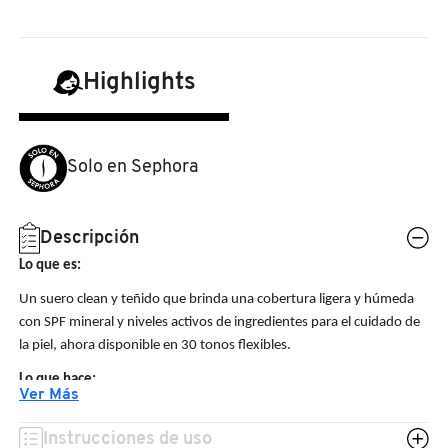
N
BEAUTY OF JOSEON
BRONCEADORES Y
O
AUTOBRONCEADORES
Highlights
BENEFIT COSMETICS
P
TRATAMIENTOS PARA LABIOS
Q
BILLIE EILISH
Solo en Sephora
R
HERRAMIENTAS DE ALTA
TECNOLOGÍA
BIODANCE
S
Descripción
Lo que es:
T
SETS DE VALOR & PARA
BRIOGEO
Un suero clean y teñido que brinda una cobertura ligera y húmeda
REGALAR
con SPF mineral y niveles activos de ingredientes para el cuidado de
U
la piel, ahora disponible en 30 tonos flexibles.
BUMBLE AND BUMBLE
V
TAMAÑOS DE VIAJE
Lo que hace:
Ver Más
Este suero con óxido de zinc no nano brinda protección mineral
W
BURBERRY
liviana contra los rayos UVA, UVB, UVC y la luz azul sin tintes
BAÑO Y CUERPO
Instrucciones de uso