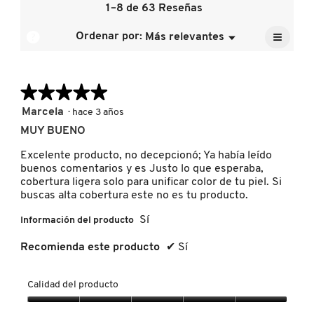
de
1–8 de 63 Reseñas
de
calific
la
5.
media
≡
calific
?
Ordenar por:
Más relevantes
Menú
es
▼
FRESH
media
Al
4.8
pulsar
es
de
el
4.9
siguien
5.
de
★★★★★
★★★★★
GIORGIO ARMANI
botón
se
5.
actuali
5
Marcela
·
hace 3 años
el
de
conten
MUY BUENO
GIVENCHY
5
que
hay
estrellas.
Excelente producto, no decepcionó; Ya había leído
a
contin
buenos comentarios y es Justo lo que esperaba,
GLOSSIER
cobertura ligera solo para unificar color de tu piel. Si
buscas alta cobertura este no es tu producto.
Sí
Información del producto
GLOW RECIPE
Recomienda este producto
✔
Sí
GUCCI
Calidad del producto
Calidad