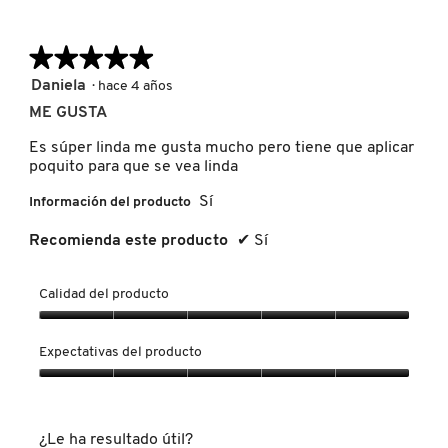
★★★★★
★★★★★
REDKEN
5
Daniela
·
hace 4 años
de
ME GUSTA
5
SARELLY
estrellas.
Es súper linda me gusta mucho pero tiene que aplicar
poquito para que se vea linda
SEPHORA COLLECTION
Sí
Información del producto
Recomienda este producto
✔
Sí
SEPHORA FAVORITES
Calidad del producto
SHARK
Calidad
del
Expectativas del producto
producto,
5
Expectativas
SHISEIDO
de
del
5
producto,
¿Le ha resultado útil?
5