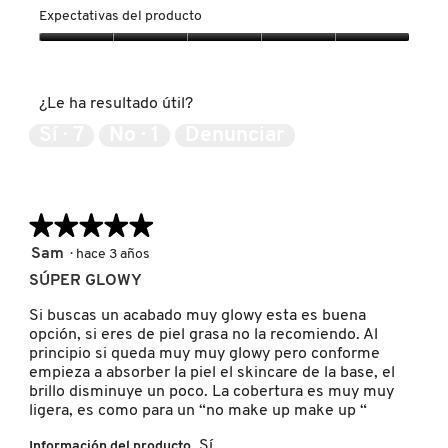
GUERLAIN
del
Expectativas del producto
producto,
5
Expectativas
de
del
HUDA BEAUTY
5
producto,
¿Le ha resultado útil?
5
de
Sí ·
7
No ·
1
Denunciar
HUGO BOSS
5
ICONIC LONDON
★★★★★
★★★★★
5
Sam
·
hace 3 años
ILIA
de
SÚPER GLOWY
5
estrellas.
Si buscas un acabado muy glowy esta es buena
INNISFREE
opción, si eres de piel grasa no la recomiendo. Al
principio si queda muy muy glowy pero conforme
empieza a absorber la piel el skincare de la base, el
brillo disminuye un poco. La cobertura es muy muy
ISDIN
ligera, es como para un “no make up make up “
Sí
Información del producto