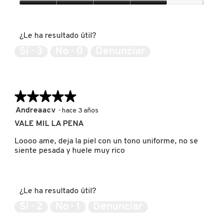
4
Expectativas
de
del
5
PATRICK TA
producto,
¿Le ha resultado útil?
4
de
Sí ·
3
No ·
0
Denunciar
5
PEACE OUT SKINCARE
PETER THOMAS ROTH
★★★★★
★★★★★
5
Andreaacv
·
hace 3 años
de
VALE MIL LA PENA
PHLUR
5
estrellas.
Loooo ame, deja la piel con un tono uniforme, no se
siente pesada y huele muy rico
PRADA
RABANNE
¿Le ha resultado útil?
Sí ·
2
No ·
1
Denunciar
RARE BEAUTY